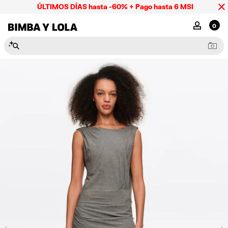
ÚLTIMOS DÍAS hasta -60% + Pago hasta 6 MSI
BIMBA Y LOLA Mexico
MI CUENTA
0
N
e
c
e
s
e
r
e