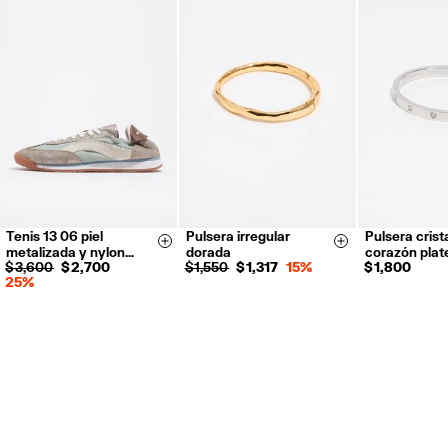
Tenis 13 06 piel
Pulsera irregular
Pulsera crist
35
36
37
Size & Add
Size & Add
metalizada y nylon…
dorada
corazón pla
38
39
40
$ 3,600
$ 2,700
$ 1,550
$ 1,317
15%
$ 1,800
25%
41