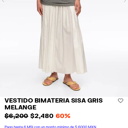
Previous
VESTIDO BIMATERIA SISA GRIS
AÑ
MELANGE
$ 6,200
$ 2,480
60%
Pago hasta 6 MSI con un monto mínimo de $ 6000 MXN