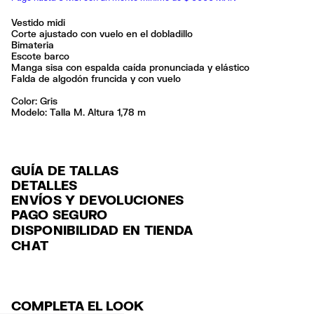
Vestido midi
Corte ajustado con vuelo en el dobladillo
Bimateria
Escote barco
Manga sisa con espalda caída pronunciada y elástico
Falda de algodón fruncida y con vuelo
Color:
gris
Modelo: Talla M. Altura 1,78 m
GUÍA DE TALLAS
DETALLES
ENVÍOS Y DEVOLUCIONES
Ref: 261BR9014.10010
PAGO SEGURO
ENVÍO
Exterior: 100% Cotton
Tarjeta de crédito y débito (Visa, Visa Electrón, MasterCard, Maestro y
DISPONIBILIDAD EN TIENDA
ENVÍO GRATUITO a tiendas seleccionadas con Estafeta en 3-5 días
American Express), Paypal y Google Pay.
Lavar en la lavadora
CHAT
laborables.
No usar lejía
Pago hasta 6 MSI con tarjetas de crédito por compras superiores a
No secar en secadora
ENVÍO GRATUITO estándar a domicilio para pedidos superiores a
6,000 $ MXN.
No planchar con vapor
$2000 / $125 resto pedidos con Estafeta en 3-5 días laborables.
Seguir siempre las instrucciones de cuidado descritas en la etiqueta
Para más información, puedes consultar el apartado de Customer
DEVOLUCIONES
Service
.
COMPLETA EL LOOK
Hecho en
CN