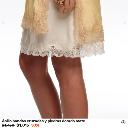
N
Previous
Anillo bandas cruzadas y piedras dorado mate
14
16
18
Si
$ 1,450
$ 1,015
30%