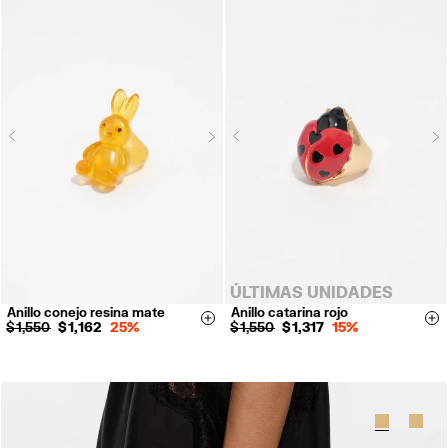
Next
N
Previous
Previous
ÚLTIMAS UNIDADES
Anillo conejo resina mate
Anillo catarina rojo
14
16
Size & Add
Si
$ 1,550
$ 1,162
25%
$ 1,550
$ 1,317
15%