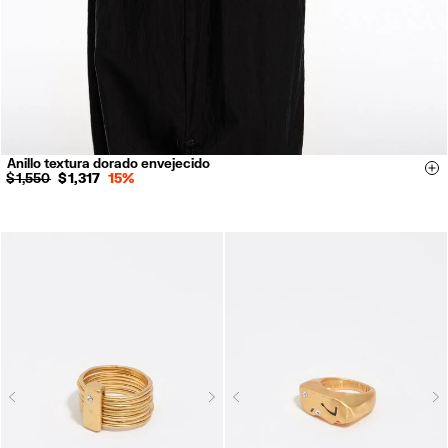
Anillo textura dorado envejecido
14
16
18
Si
$ 1,550
$ 1,317
15%
Next
N
Previous
Previous