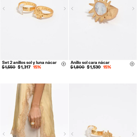
Next
N
Previous
Previous
Set 2 anillos sol y luna nácar
Anillo sol cara nácar
14
16
14
16
Size & Add
Si
$ 1,550
$ 1,317
15%
$ 1,800
$ 1,530
15%
Next
N
Previous
Previous