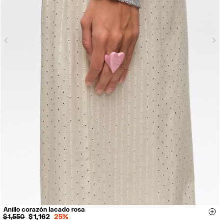
N
Previous
Anillo corazón lacado rosa
14
16
Si
$ 1,550
$ 1,162
25%