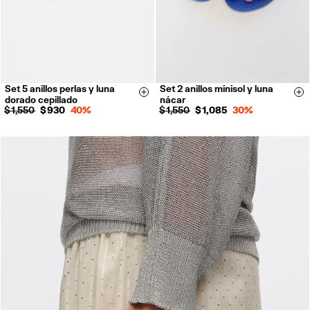
Set 5 anillos perlas y luna
Set 2 anillos minisol y luna
14
16
Size & Add
Si
dorado cepillado
nácar
$ 1,550
$ 930
40%
$ 1,550
$ 1,085
30%