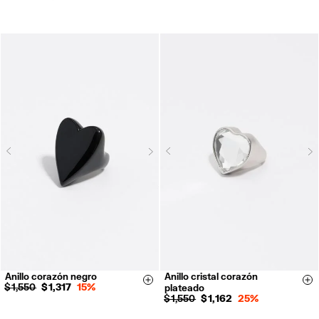
Next
N
Previous
Previous
Anillo corazón negro
Anillo cristal corazón
14
16
14
16
Size & Add
Si
$ 1,550
$ 1,317
15%
plateado
$ 1,550
$ 1,162
25%