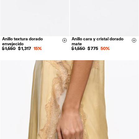
Anillo textura dorado
Anillo cara y cristal dorado
14
16
18
14
16
Size & Add
Si
envejecido
mate
$ 1,550
$ 1,317
15%
$ 1,550
$ 775
50%