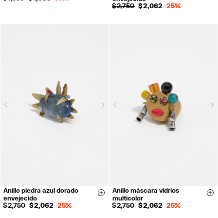
$ 2,750
$ 2,062
25%
Next
N
Previous
Previous
Anillo piedra azul dorado
Anillo máscara vidrios
Size & Add
Si
envejecido
multicolor
$ 2,750
$ 2,062
25%
$ 2,750
$ 2,062
25%