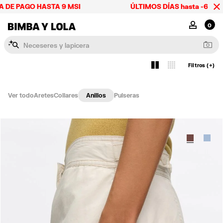
GO HASTA 9 MSI
ÚLTIMOS DÍAS hasta -60% + ÚLTIMO
BIMBA Y LOLA Mexico
MI CUENTA
0
N
e
c
e
s
e
r
e
s
y
l
a
p
i
c
e
r
a
s
Filtros (+)
Ver
2
4
Ver todo
Aretes
Collares
Anillos
Pulseras