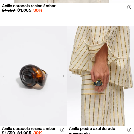
Anillo caracola resina ámbar
14
16
Si
$ 1,550
$ 1,085
30%
Next
N
Previous
Previous
Anillo caracola resina ámbar
Anillo piedra azul dorado
14
16
Size & Add
Si
$ 1,550
$ 1,085
30%
envejecido