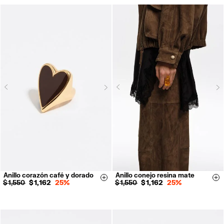
Next
N
Previous
Previous
Anillo corazón café y dorado
Anillo conejo resina mate
14
16
18
Size & Add
Si
$ 1,550
$ 1,162
25%
$ 1,550
$ 1,162
25%