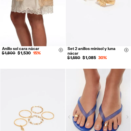
Anillo sol cara nácar
Set 2 anillos minisol y luna
14
16
Size & Add
Si
$ 1,800
$ 1,530
15%
nácar
$ 1,550
$ 1,085
30%
N
Previous