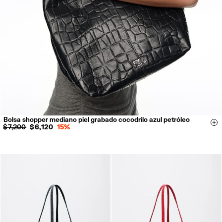
Bolsa shopper mediano piel grabado cocodrilo azul petróleo
Si
$ 7,200
$ 6,120
15%