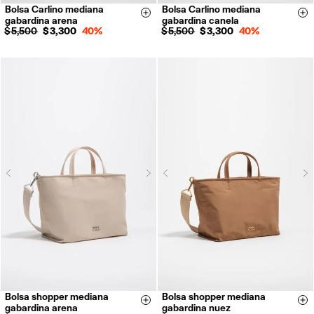
Bolsa Carlino mediana
Bolsa Carlino mediana
Size & Add
Si
gabardina arena
gabardina canela
$ 5,500
$ 3,300
40%
$ 5,500
$ 3,300
40%
Next
N
Previous
Previous
Bolsa shopper mediana
Bolsa shopper mediana
Size & Add
Si
gabardina arena
gabardina nuez