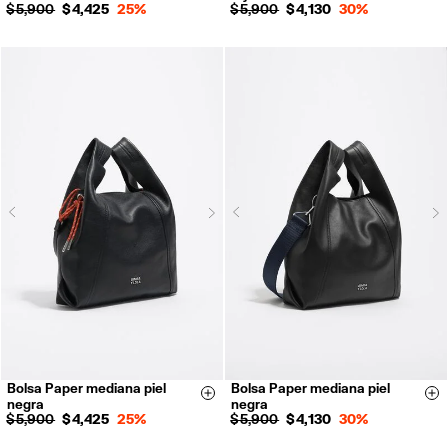
$ 5,900
$ 4,425
25%
$ 5,900
$ 4,130
30%
Next
N
Previous
Previous
Bolsa Paper mediana piel
Bolsa Paper mediana piel
Size & Add
Si
negra
negra
$ 5,900
$ 4,425
25%
$ 5,900
$ 4,130
30%