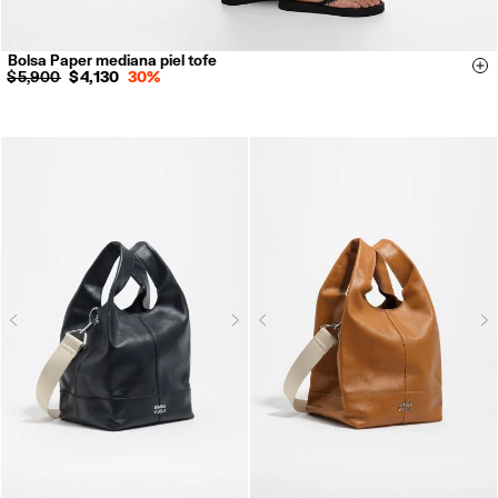
Bolsa Paper mediana piel tofe
Si
$ 5,900
$ 4,130
30%
Next
N
Previous
Previous