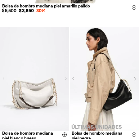
Bolsa de hombro mediana piel amarillo pálido
Si
$ 5,500
$ 3,850
30%
Next
N
Previous
Previous
ÚLTIMAS UNIDADES
Bolsa de hombro mediana
Bolsa de hombro mediana
Size & Add
Si
piel blanco hueso
piel negra