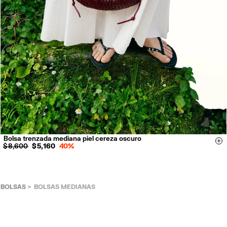
Bolsa trenzada mediana piel cereza oscuro
Si
$ 8,600
$ 5,160
40%
BOLSAS
BOLSAS MEDIANAS