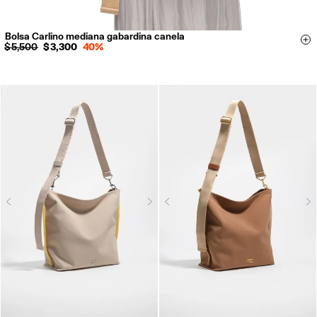
Bolsa Carlino mediana gabardina canela
Si
$ 5,500
$ 3,300
40%
Next
N
Previous
Previous