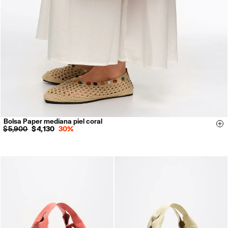
Bolsa Paper mediana piel coral
Si
$ 5,900
$ 4,130
30%