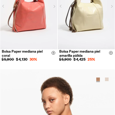
Next
N
Previous
Previous
Bolsa Paper mediana piel
Bolsa Paper mediana piel
Size & Add
Si
coral
amarilla pálida
$ 5,900
$ 4,130
30%
$ 5,900
$ 4,425
25%