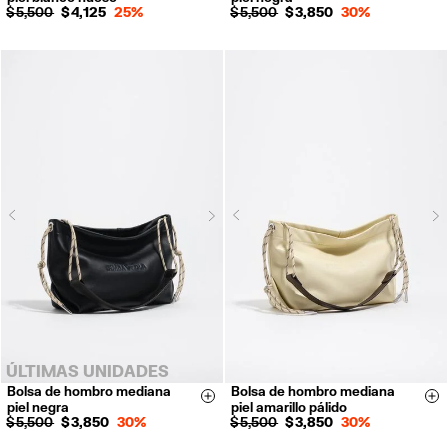
$ 5,500
$ 4,125
25%
$ 5,500
$ 3,850
30%
Next
N
Previous
Previous
ÚLTIMAS UNIDADES
Bolsa de hombro mediana
Bolsa de hombro mediana
Size & Add
Si
piel negra
piel amarillo pálido
$ 5,500
$ 3,850
30%
$ 5,500
$ 3,850
30%