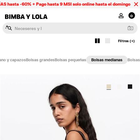
 -60% + Pago hasta 9 MSI solo online hasta el domingo 09/08
BIMBA Y LOLA Mexico
MI CUENTA
0
N
e
c
e
s
e
r
e
s
y
l
a
p
i
c
e
r
a
s
Filtros (+)
Ver
2
4
ano y capazos
Bolsas grandes
Bolsas pequeñas
Bolsas medianas
Bolsas