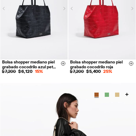
Next
N
Previous
Previous
Bolsa shopper mediano piel
Bolsa shopper mediano piel
Size & Add
Si
grabado cocodrilo azul pet…
grabado cocodrilo roja
$ 7,200
$ 6,120
15%
$ 7,200
$ 5,400
25%