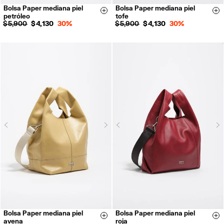
Bolsa Paper mediana piel
Bolsa Paper mediana piel
Size & Add
Si
petróleo
tofe
$ 5,900
$ 4,130
30%
$ 5,900
$ 4,130
30%
Next
N
Previous
Previous
Bolsa Paper mediana piel
Bolsa Paper mediana piel
Size & Add
Si
avena
roja