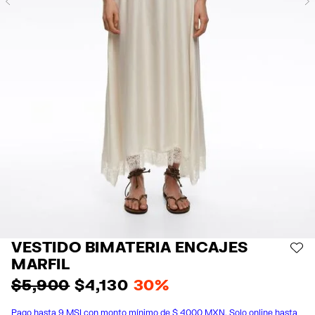
Previous
VESTIDO BIMATERIA ENCAJES
AÑ
MARFIL
$ 5,900
$ 4,130
30%
Pago hasta 9 MSI con monto mínimo de $ 4000 MXN. Solo online hasta