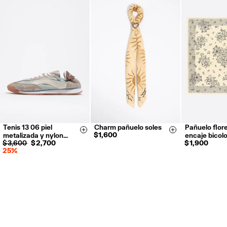
Tenis 13 06 piel
Charm pañuelo soles
Pañuelo flor
35
36
37
Size & Add
Size & Add
$ 1,600
metalizada y nylon…
encaje bicolo
38
39
40
$ 3,600
$ 2,700
$ 1,900
25%
41