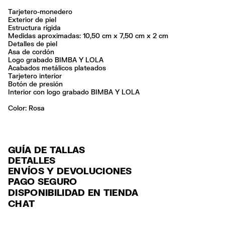
Tarjetero-monedero
Exterior de piel
Estructura rígida
Medidas aproximadas: 10,50 cm x 7,50 cm x 2 cm
Detalles de piel
Asa de cordón
Logo grabado BIMBA Y LOLA
Acabados metálicos plateados
Tarjetero interior
Botón de presión
Interior con logo grabado BIMBA Y LOLA
Color:
rosa
GUÍA DE TALLAS
DETALLES
ENVÍOS Y DEVOLUCIONES
Ref: 261BBA610.10300
PAGO SEGURO
ENVÍO
Exterior: 100% Cow leather
Tarjeta de crédito y débito (Visa, Visa Electrón, MasterCard, Maestro y
DISPONIBILIDAD EN TIENDA
Forro: 80% Cow leather / 20% Polyester
ENVÍO GRATUITO a tiendas seleccionadas con Estafeta en 3-5 días
American Express), Paypal y Google Pay.
CHAT
laborables.
No lavar
Pago hasta 6 MSI con tarjetas de crédito por compras superiores a
No limpieza en seco
ENVÍO GRATUITO estándar a domicilio para pedidos superiores a
6,000 $ MXN.
Seguir siempre las instrucciones de cuidado descritas en la etiqueta