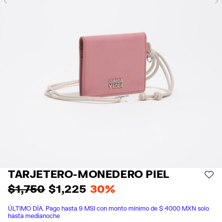
Previous
TARJETERO-MONEDERO PIEL
AÑ
$ 1,750
$ 1,225
30%
ÚLTIMO DÍA. Pago hasta 9 MSI con monto mínimo de $ 4000 MXN solo
hasta medianoche