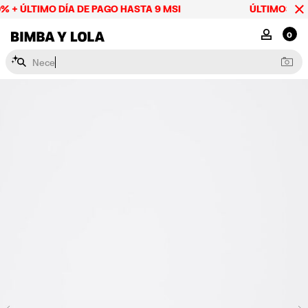
% + ÚLTIMO DÍA DE PAGO HASTA 9 MSI
ÚLTIMOS DÍAS
BIMBA Y LOLA Mexico
MI CUENTA
0
N
e
c
e
s
e
r
e
s
y