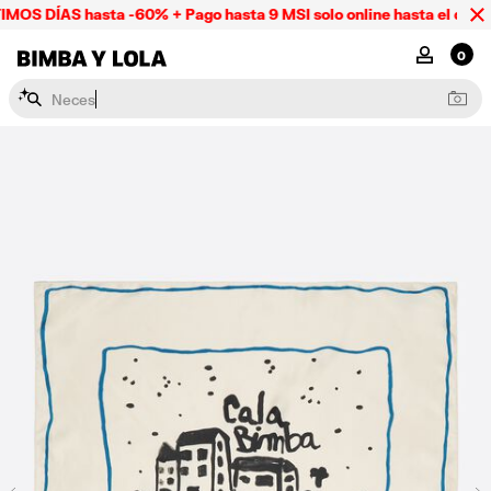
OS DÍAS hasta -60% + Pago hasta 9 MSI solo online hasta el domi
BIMBA Y LOLA Mexico
MI CUENTA
0
N
e
c
e
s
e
r
e
s
y
l
a
p