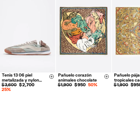
Hecho en
CN
Devoluciones gratuitas en tienda (excepto tiendas Outlet y El Palacio
de Hierro).
Devoluciones por correo o mensajería privada.
Reembolso en 5 días hábiles desde la recepción y validación
.
Para más información, puedes consultar el apartado de Customer
Service.
Tenis 13 06 piel
Pañuelo corazón
Pañuelo pája
35
36
37
Size & Add
Size & Add
metalizada y nylon…
animales chocolate
tropicales ca
38
39
40
$ 3,600
$ 2,700
$ 1,900
$ 950
50%
$ 1,900
$ 95
25%
41