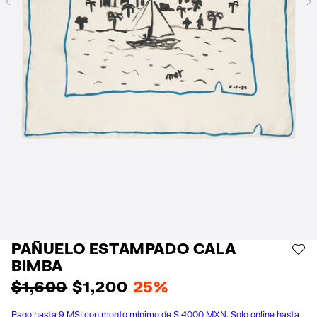
Previous
PAÑUELO ESTAMPADO CALA
AÑ
BIMBA
$ 1,600
$ 1,200
25%
Pago hasta 9 MSI con monto mínimo de $ 4000 MXN. Solo online hasta