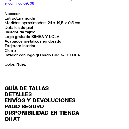
el domingo 09/08
Neceser
Estructura rígida
Medidas aproximadas: 24 x 14,5 x 0,5 cm
Detalles de piel
Jalador de tejido
Logo grabado BIMBA Y LOLA
Acabados metálicos en dorado
Tarjetero interior
Cierre
Interior con logo grabado BIMBA Y LOLA
Color:
nuez
GUÍA DE TALLAS
DETALLES
ENVÍOS Y DEVOLUCIONES
Ref: 261BBF401.10643
PAGO SEGURO
ENVÍO
Exterior: 100% Cow leather
Tarjeta de crédito y débito (Visa, Visa Electrón, MasterCard, Maestro y
DISPONIBILIDAD EN TIENDA
Forro: 77% Polyester / 23% Polyurethane
ENVÍO GRATUITO a tiendas seleccionadas con Estafeta en 3-5 días
American Express), Paypal y Google Pay.
CHAT
laborables.
Limpieza por una tintorería experta en piel
Pago hasta 6 MSI con tarjetas de crédito por compras superiores a
Seguir siempre las instrucciones de cuidado descritas en la etiqueta
ENVÍO GRATUITO estándar a domicilio para pedidos superiores a