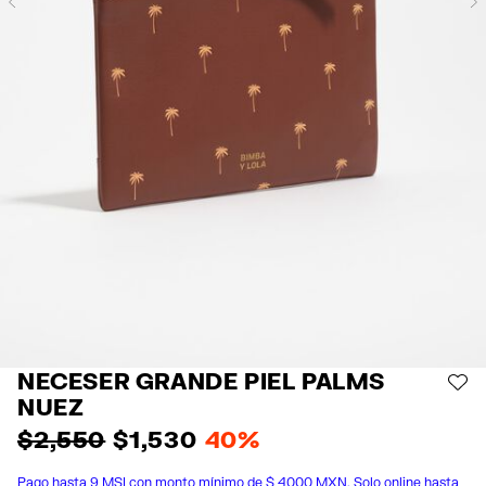
Previous
NECESER GRANDE PIEL PALMS
AÑ
NUEZ
$ 2,550
$ 1,530
40%
Pago hasta 9 MSI con monto mínimo de $ 4000 MXN. Solo online hasta