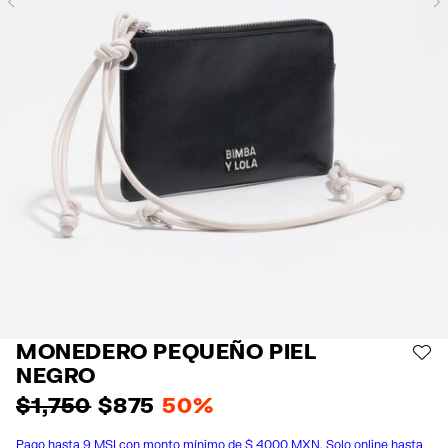
Previous
MONEDERO PEQUEÑO PIEL
AÑ
NEGRO
$ 1,750
$ 875
50%
Pago hasta 9 MSI con monto mínimo de $ 4000 MXN. Solo online hasta