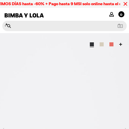
MOS DÍAS hasta -60% + Pago hasta 9 MSI solo online hasta el domi
BIMBA Y LOLA Mexico
MI CUENTA
0
N
e
c
e
s
e