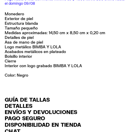
el domingo 09/08
Monedero
Exterior de piel
Estructura blanda
Tamaño pequeño
Medidas aproximadas: 14,50 cm x 8,50 cm x 0,20 cm
Detalles de piel
Asa de mano de piel
Logo metálico BIMBA Y LOLA
Acabados metálicos en plateado
Bolsillo interior
Cierre
Interior con logo grabado BIMBA Y LOLA
Color:
negro
GUÍA DE TALLAS
DETALLES
ENVÍOS Y DEVOLUCIONES
Ref: 261BBA132.12000
PAGO SEGURO
ENVÍO
Exterior: 100% Cow leather
Tarjeta de crédito y débito (Visa, Visa Electrón, MasterCard, Maestro y
DISPONIBILIDAD EN TIENDA
ENVÍO GRATUITO a tiendas seleccionadas con Estafeta en 3-5 días
American Express), Paypal y Google Pay.
Limpieza por una tintorería experta en piel
CHAT
laborables.