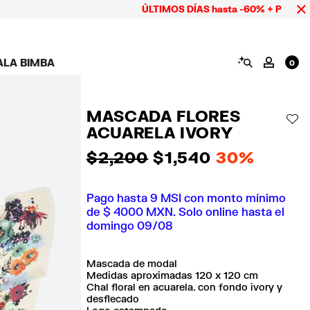
ÚLTIMOS DÍAS hasta -60% + Pago hasta 9 
BUSCAR
ALA BIMBA
MI CUE
0
AMPAÑA CALA BIMBA
ZAPATOS
BISUTERÍA
ACCESORIOS
OOKS CALA BIMBA
Ver todo
Ver todo
Ver todo
MASCADA FLORES
OLECCIÓN
Tenis
Aretes
Carteras y neceseres
AÑ
ACUARELA IVORY
suits
Sandalias
Collares
Carcasas y fundas
celular
Anillos
$ 2,200
$ 1,540
30%
Pañuelos y chales
Pulseras
ras
Pago hasta 9 MSI con monto mínimo
de $ 4000 MXN. Solo online hasta el
domingo 09/08
Mascada de modal
Medidas aproximadas 120 x 120 cm
Chal floral en acuarela. con fondo ivory y
desflecado