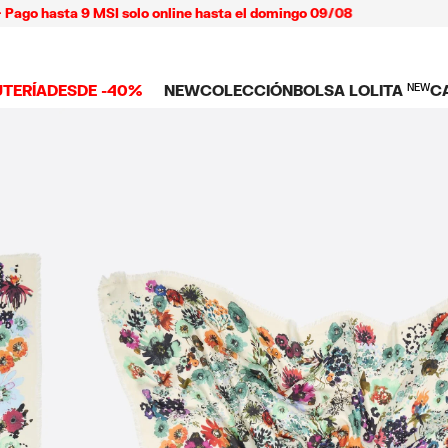
hasta 9 MSI solo online hasta el domingo 09/08
UTERÍA
DESDE -40%
NEW
COLECCIÓN
BOLSA LOLITA
NEW
C
 TODO
NEW ARRIVALS
BOLSAS
ROPA
C
TES
SHOP THE LOOK
Ver todo
Ver todo
L
TUCHES
LARES
Bolsas bandolera
Playeras y tops
C
LLOS
Bolsas de hombro
Vestidos y jump
NDAS CELULAR
SERAS
Bolsas shopper
Pantalones
Bolsas mini
Camisas
ARMS
Punto y sudade
AS
IOS