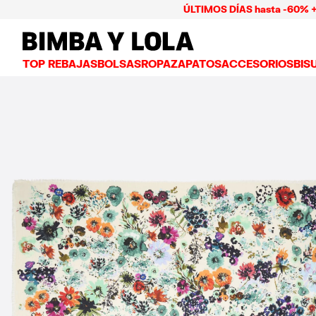
ÚLTIMOS DÍAS hasta -60% + Pago 
BIMBA Y LOLA Mexico
TOP REBAJAS
BOLSAS
ROPA
ZAPATOS
ACCESORIOS
BIS
VER TODO
VER TODO
VER TODO
VER TODO
VER
BOLSAS BANDOLERA
VESTIDOS Y JUMPSUITS
TENIS
CARTERAS
ARE
BOLSAS DE HOMBRO
PLAYERAS Y TOPS
BAILARINAS
NECESERES Y ES
COL
BOLSAS SHOPPER
GABARDINAS
CHANCLAS
BISUTERÍA
ANI
BOLSAS CAPAZO
CAMISAS
SALONES
CARCASAS Y FU
PUL
BOLSAS DE VERANO Y CAPAZOS
PANTALONES
SANDALIAS
PAÑUELOS
FALDAS
LLAVEROS Y CH
BOLSAS GRANDES
CHAMARRAS Y BLAZERS
GORROS Y GORR
BOLSAS PEQUEÑAS
PUNTO Y SUDADERAS
PARAGUAS
BOLSAS MEDIANAS
OTROS ACCESOR
BOLSAS PIEL
BOLSAS NYLON
BOLSAS CHIHUAHUA
BOLSAS PAPER