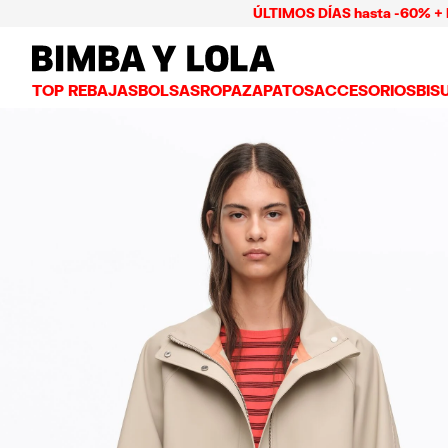
ÚLTIMOS DÍAS hasta -60% + Pago ha
BIMBA Y LOLA Mexico
TOP REBAJAS
BOLSAS
ROPA
ZAPATOS
ACCESORIOS
BIS
VER TODO
VER TODO
VER TODO
VER TODO
VER
BOLSAS BANDOLERA
VESTIDOS Y JUMPSUITS
TENIS
CARTERAS
ARE
BOLSAS DE HOMBRO
PLAYERAS Y TOPS
BAILARINAS
NECESERES Y ES
COL
BOLSAS SHOPPER
GABARDINAS
CHANCLAS
BISUTERÍA
ANI
BOLSAS CAPAZO
CAMISAS
SALONES
CARCASAS Y FU
PUL
BOLSAS DE VERANO Y CAPAZOS
PANTALONES
SANDALIAS
PAÑUELOS
FALDAS
LLAVEROS Y CH
BOLSAS GRANDES
CHAMARRAS Y BLAZERS
GORROS Y GORR
BOLSAS PEQUEÑAS
PUNTO Y SUDADERAS
PARAGUAS
BOLSAS MEDIANAS
OTROS ACCESOR
BOLSAS PIEL
BOLSAS NYLON
BOLSAS CHIHUAHUA
BOLSAS PAPER