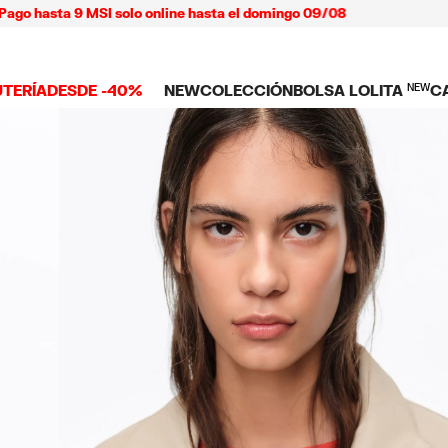
sta 9 MSI solo online hasta el domingo 09/08
UTERÍA
DESDE -40%
NEW
COLECCIÓN
BOLSA LOLITA
NEW
C
 TODO
NEW ARRIVALS
BOLSAS
ROPA
C
TES
SHOP THE LOOK
Ver todo
Ver todo
L
TUCHES
LARES
Bolsas bandolera
Playeras y tops
C
LLOS
Bolsas de hombro
Vestidos y jump
NDAS CELULAR
SERAS
Bolsas shopper
Pantalones
Bolsas mini
Camisas
ARMS
Punto y sudade
AS
IOS