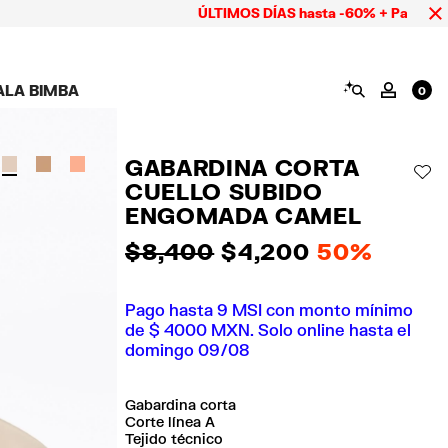
ÚLTIMOS DÍAS hasta -60% + Pago hasta 9 MS
BUSCAR
ALA BIMBA
MI CUE
0
AMPAÑA CALA BIMBA
ZAPATOS
BISUTERÍA
ACCESORIOS
OOKS CALA BIMBA
Ver todo
Ver todo
Ver todo
GABARDINA CORTA
OLECCIÓN
Tenis
Aretes
Carteras y neceseres
AÑ
CUELLO SUBIDO
suits
Sandalias
Collares
Carcasas y fundas
celular
Anillos
ENGOMADA CAMEL
Pañuelos y chales
Pulseras
$ 8,400
$ 4,200
50%
ras
Pago hasta 9 MSI con monto mínimo
de $ 4000 MXN. Solo online hasta el
domingo 09/08
Gabardina corta
Corte línea A
Tejido técnico