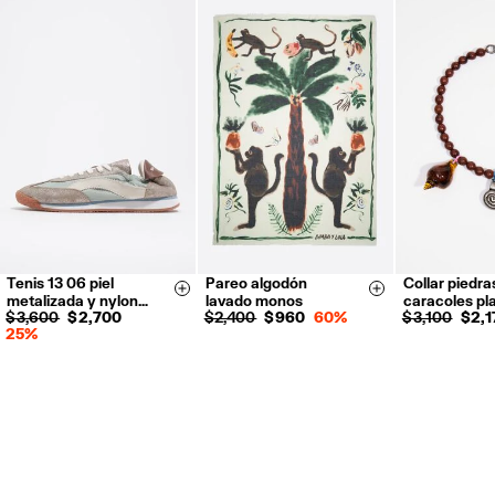
de Outlet Days.
Devoluciones gratuitas en tienda (excepto tiendas Outlet y El Palacio
de Hierro).
Devoluciones por correo o mensajería privada.
Reembolso en 5 días hábiles desde la recepción y validación
.
Para más información, puedes consultar el apartado de Customer
Service.
Tenis 13 06 piel
Pareo algodón
Collar piedra
35
36
37
Size & Add
Size & Add
metalizada y nylon…
lavado monos
caracoles pl
38
39
40
$ 3,600
$ 2,700
$ 2,400
$ 960
60%
$ 3,100
$ 2,
25%
41