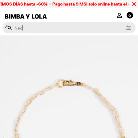
MOS DÍAS hasta -60% + Pago hasta 9 MSI solo online hasta el domi
BIMBA Y LOLA Mexico
MI CUENTA
0
N
e
c
e
s
e
r
e
s
y