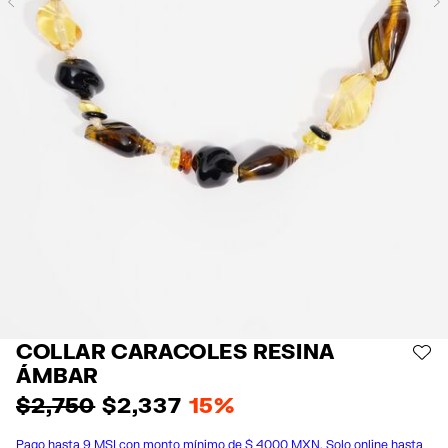
Previous
COLLAR CARACOLES RESINA
AÑ
ÁMBAR
$ 2,750
$ 2,337
15%
Pago hasta 9 MSI con monto mínimo de $ 4000 MXN. Solo online hasta