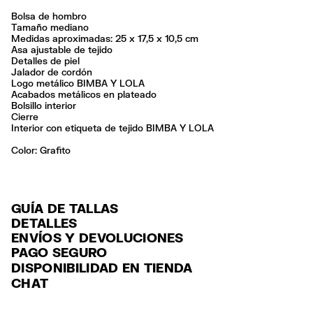
Bolsa de hombro
Tamaño mediano
Medidas aproximadas: 25 x 17,5 x 10,5 cm
Asa ajustable de tejido
Detalles de piel
Jalador de cordón
Logo metálico BIMBA Y LOLA
Acabados metálicos en plateado
Bolsillo interior
Cierre
Interior con etiqueta de tejido BIMBA Y LOLA
Color:
grafito
GUÍA DE TALLAS
DETALLES
ENVÍOS Y DEVOLUCIONES
Ref: 261BBIJ4G.10031
PAGO SEGURO
ENVÍO
Exterior: 85% Polyamide / 8% Bonded leather / 4% Polyester / 3%
Tarjeta de crédito y débito (Visa, Visa Electrón, MasterCard, Maestro y
DISPONIBILIDAD EN TIENDA
Polyurethane
ENVÍO GRATUITO a tiendas seleccionadas con Estafeta en 3-5 días
American Express), Paypal y Google Pay.
Forro: 100% Polyester
CHAT
laborables.
Pago hasta 6 MSI con tarjetas de crédito por compras superiores a
No lavar
ENVÍO GRATUITO estándar a domicilio para pedidos superiores a
6,000 $ MXN.
No limpieza en seco