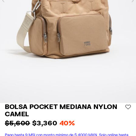
Previous
BOLSA POCKET MEDIANA NYLON
AÑ
CAMEL
$ 5,600
$ 3,360
40%
Pago hasta 9 MSI con monto mínimo de $ 4000 MXN. Solo online hasta