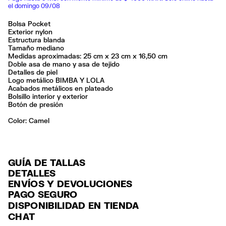
el domingo 09/08
Bolsa Pocket
Exterior nylon
Estructura blanda
Tamaño mediano
Medidas aproximadas: 25 cm x 23 cm x 16,50 cm
Doble asa de mano y asa de tejido
Detalles de piel
Logo metálico BIMBA Y LOLA
Acabados metálicos en plateado
Bolsillo interior y exterior
Botón de presión
Color:
camel
GUÍA DE TALLAS
DETALLES
ENVÍOS Y DEVOLUCIONES
Ref: 261BBIJ4W.10630
PAGO SEGURO
ENVÍO
Exterior: 96% Polyamide / 2% Bonded leather / 1% Polyurethane / 1%
Tarjeta de crédito y débito (Visa, Visa Electrón, MasterCard, Maestro y
DISPONIBILIDAD EN TIENDA
Polyester
ENVÍO GRATUITO a tiendas seleccionadas con Estafeta en 3-5 días
American Express), Paypal y Google Pay.
Forro: 60% Polyester / 40% Polyamide
CHAT
laborables.