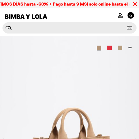
MOS DÍAS hasta -60% + Pago hasta 9 MSI solo online hasta el domi
BIMBA Y LOLA Mexico
MI CUENTA
0
N
e
c
e
s
e
r
e