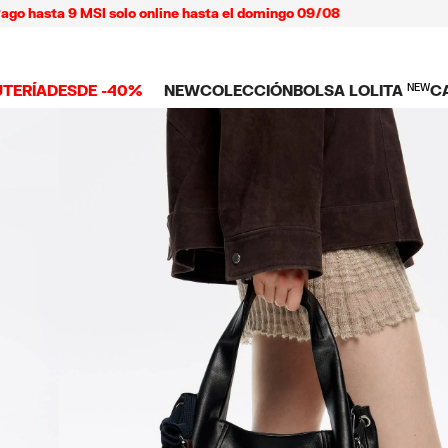
ta 9 MSI solo online hasta el domingo 09/08
UTERÍA
DESDE -40%
NEW
COLECCIÓN
BOLSA LOLITA
NEW
C
 TODO
NEW ARRIVALS
BOLSAS
ROPA
C
TES
SHOP THE LOOK
Ver todo
Ver todo
L
TUCHES
LARES
Bolsas bandolera
Playeras y tops
C
LLOS
Bolsas de hombro
Vestidos y jump
NDAS CELULAR
SERAS
Bolsas shopper
Pantalones
Bolsas mini
Camisas
ARMS
Punto y sudade
AS
IOS