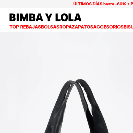
ÚLTIMOS DÍAS hasta -60% + Pago has
BIMBA Y LOLA Mexico
TOP REBAJAS
BOLSAS
ROPA
ZAPATOS
ACCESORIOS
BIS
VER TODO
VER TODO
VER TODO
VER TODO
VER
BOLSAS BANDOLERA
VESTIDOS Y JUMPSUITS
TENIS
CARTERAS
ARE
BOLSAS DE HOMBRO
PLAYERAS Y TOPS
BAILARINAS
NECESERES Y ES
COL
BOLSAS SHOPPER
GABARDINAS
CHANCLAS
BISUTERÍA
ANI
BOLSAS CAPAZO
CAMISAS
SALONES
CARCASAS Y FU
PUL
BOLSAS DE VERANO Y CAPAZOS
PANTALONES
SANDALIAS
PAÑUELOS
FALDAS
LLAVEROS Y CH
BOLSAS GRANDES
CHAMARRAS Y BLAZERS
GORROS Y GORR
BOLSAS PEQUEÑAS
PUNTO Y SUDADERAS
PARAGUAS
BOLSAS MEDIANAS
OTROS ACCESOR
BOLSAS PIEL
BOLSAS NYLON
BOLSAS CHIHUAHUA
BOLSAS PAPER