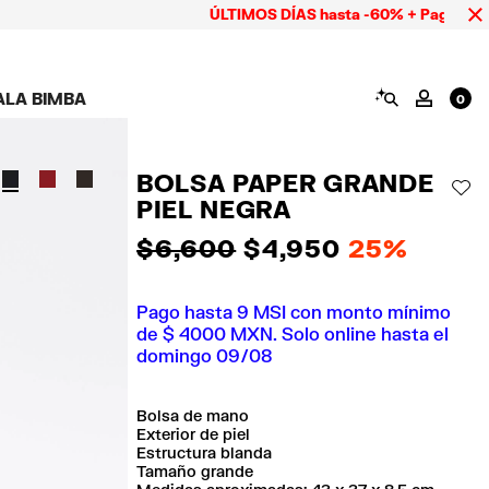
ÚLTIMOS DÍAS hasta -60% + Pago hasta 9 MSI
BUSCAR
ALA BIMBA
MI CUE
0
AMPAÑA CALA BIMBA
ZAPATOS
BISUTERÍA
ACCESORIOS
OOKS CALA BIMBA
Ver todo
Ver todo
Ver todo
BOLSA PAPER GRANDE
OLECCIÓN
Tenis
Aretes
Carteras y neceseres
AÑ
PIEL NEGRA
suits
Sandalias
Collares
Carcasas y fundas
celular
Anillos
$ 6,600
$ 4,950
25%
Pañuelos y chales
Pulseras
ras
Pago hasta 9 MSI con monto mínimo
de $ 4000 MXN. Solo online hasta el
domingo 09/08
Bolsa de mano
Exterior de piel
Estructura blanda
Tamaño grande