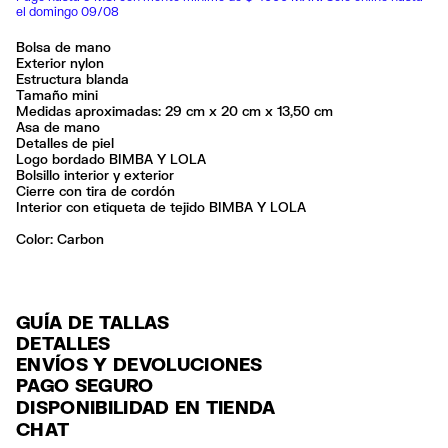
el domingo 09/08
Bolsa de mano
Exterior nylon
Estructura blanda
Tamaño mini
Medidas aproximadas: 29 cm x 20 cm x 13,50 cm
Asa de mano
Detalles de piel
Logo bordado BIMBA Y LOLA
Bolsillo interior y exterior
Cierre con tira de cordón
Interior con etiqueta de tejido BIMBA Y LOLA
Color:
carbon
GUÍA DE TALLAS
DETALLES
ENVÍOS Y DEVOLUCIONES
Ref: 261BBI913.11028
PAGO SEGURO
ENVÍO
Exterior: 93% Polyester / 5% Bonded leather / 2% Polyurethane
Tarjeta de crédito y débito (Visa, Visa Electrón, MasterCard, Maestro y
DISPONIBILIDAD EN TIENDA
Forro: 100% Polyester
ENVÍO GRATUITO a tiendas seleccionadas con Estafeta en 3-5 días
American Express), Paypal y Google Pay.
CHAT
laborables.
No lavar