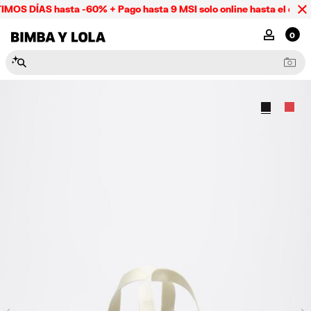
MOS DÍAS hasta -60% + Pago hasta 9 MSI solo online hasta el domi
BIMBA Y LOLA Mexico
MI CUENTA
0
N
e
c
e
s
e