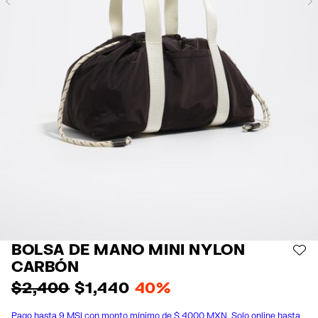
Previous
BOLSA DE MANO MINI NYLON
AÑ
CARBÓN
$ 2,400
$ 1,440
40%
Pago hasta 9 MSI con monto mínimo de $ 4000 MXN. Solo online hasta