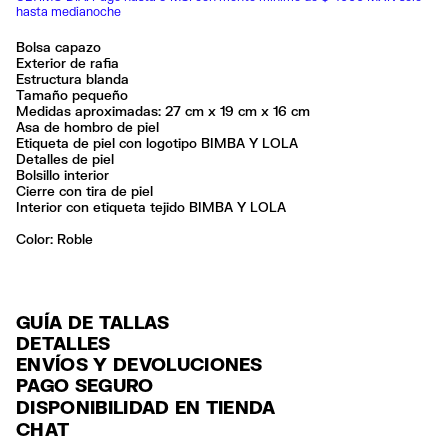
hasta medianoche
Bolsa capazo
Exterior de rafia
Estructura blanda
Tamaño pequeño
Medidas aproximadas: 27 cm x 19 cm x 16 cm
Asa de hombro de piel
Etiqueta de piel con logotipo BIMBA Y LOLA
Detalles de piel
Bolsillo interior
Cierre con tira de piel
Interior con etiqueta tejido BIMBA Y LOLA
Color:
roble
GUÍA DE TALLAS
DETALLES
ENVÍOS Y DEVOLUCIONES
Ref: 261BBYJ4F.10629
PAGO SEGURO
ENVÍO
Exterior: 94% Raffia / 6% Cow leather
Tarjeta de crédito y débito (Visa, Visa Electrón, MasterCard, Maestro y
DISPONIBILIDAD EN TIENDA
ENVÍO GRATUITO a tiendas seleccionadas con Estafeta en 3-5 días
American Express), Paypal y Google Pay.
No lavar
CHAT
laborables.
No limpieza en seco