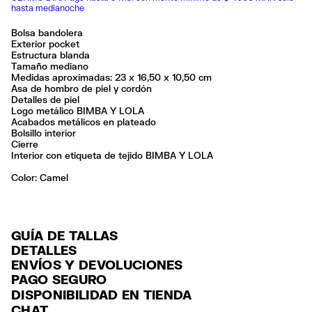
hasta medianoche
Bolsa bandolera
Exterior pocket
Estructura blanda
Tamaño mediano
Medidas aproximadas: 23 x 16,50 x 10,50 cm
Asa de hombro de piel y cordón
Detalles de piel
Logo metálico BIMBA Y LOLA
Acabados metálicos en plateado
Bolsillo interior
Cierre
Interior con etiqueta de tejido BIMBA Y LOLA
Color:
camel
GUÍA DE TALLAS
DETALLES
ENVÍOS Y DEVOLUCIONES
Ref: 261BBIJ1N.10630
PAGO SEGURO
ENVÍO
Exterior: 85% Polyamide / 8% Bonded leather / 4% Polyester / 3%
Tarjeta de crédito y débito (Visa, Visa Electrón, MasterCard, Maestro y
DISPONIBILIDAD EN TIENDA
Polyurethane
ENVÍO GRATUITO a tiendas seleccionadas con Estafeta en 3-5 días
American Express), Paypal y Google Pay.
Forro: 100% Polyester
CHAT
laborables.