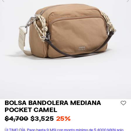
Previous
BOLSA BANDOLERA MEDIANA
AÑ
POCKET CAMEL
$ 4,700
$ 3,525
25%
ÚLTIMO DÍA. Pago hasta 9 MSI con monto mínimo de $ 4000 MXN solo