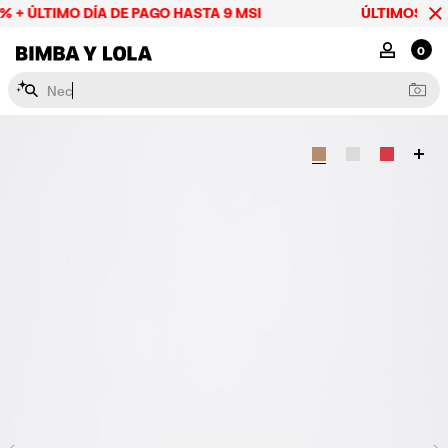
 + ÚLTIMO DÍA DE PAGO HASTA 9 MSI
ÚLTIMOS DÍAS
BIMBA Y LOLA Mexico
MI CUENTA
0
N
e
c
e
s
e
r
e
s
y