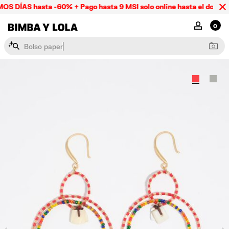
S DÍAS hasta -60% + Pago hasta 9 MSI solo online hasta el doming
BIMBA Y LOLA Mexico
MI CUENTA
0
B
o
l
s
o