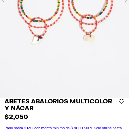
Previous
ARETES ABALORIOS MULTICOLOR
AÑ
Y NÁCAR
$ 2,050
Pago hasta 9 MSI con monto mínimo de $ 4000 MXN. Solo online hasta