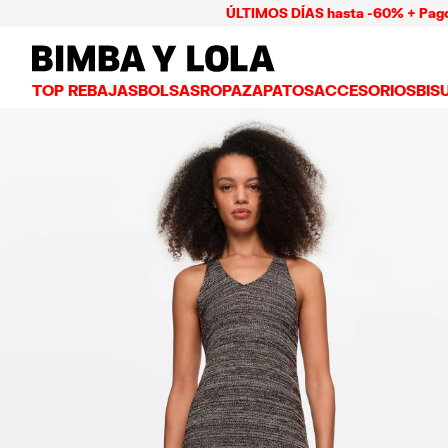
ÚLTIMOS DÍAS hasta -60% + Pago hasta 9
BIMBA Y LOLA Mexico
TOP REBAJAS
BOLSAS
ROPA
ZAPATOS
ACCESORIOS
BIS
VER TODO
VER TODO
VER TODO
VER TODO
VER
BOLSAS BANDOLERA
VESTIDOS Y JUMPSUITS
TENIS
CARTERAS
ARE
BOLSAS DE HOMBRO
PLAYERAS Y TOPS
BAILARINAS
NECESERES Y ES
COL
BOLSAS SHOPPER
GABARDINAS
CHANCLAS
BISUTERÍA
ANI
BOLSAS CAPAZO
CAMISAS
SALONES
CARCASAS Y FU
PUL
BOLSAS DE VERANO Y CAPAZOS
PANTALONES
SANDALIAS
PAÑUELOS
FALDAS
LLAVEROS Y CH
BOLSAS GRANDES
CHAMARRAS Y BLAZERS
GORROS Y GORR
BOLSAS PEQUEÑAS
PUNTO Y SUDADERAS
PARAGUAS
BOLSAS MEDIANAS
OTROS ACCESOR
BOLSAS PIEL
BOLSAS NYLON
BOLSAS CHIHUAHUA
BOLSAS PAPER