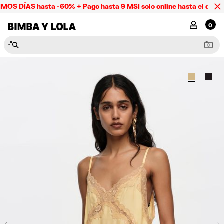
OS DÍAS hasta -60% + Pago hasta 9 MSI solo online hasta el domin
BIMBA Y LOLA Mexico
MI CUENTA
0
N
e
c
e
s
e
r