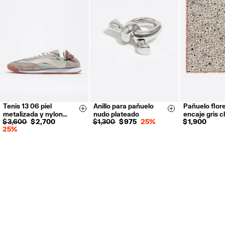
Tenis 13 06 piel
Anillo para pañuelo
Pañuelo flor
35
36
37
Size & Add
Size & Add
metalizada y nylon…
nudo plateado
encaje gris c
38
39
40
$ 3,600
$ 2,700
$ 1,300
$ 975
25%
$ 1,900
25%
41