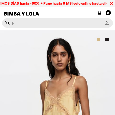
OS DÍAS hasta -60% + Pago hasta 9 MSI solo online hasta el domi
BIMBA Y LOLA Mexico
MI CUENTA
0
N
e
c
e
s
e
r
e
s
y
l