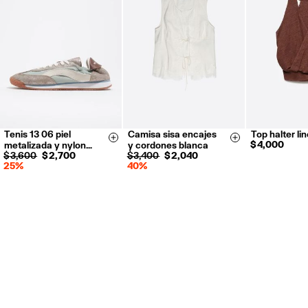
Tenis 13 06 piel
Camisa sisa encajes
Top halter li
35
36
37
XXS
XS
XS
S
Size & Add
Size & Add
$ 4,000
metalizada y nylon…
y cordones blanca
38
39
40
S
M
L
$ 3,600
$ 2,700
$ 3,400
$ 2,040
25%
40%
41