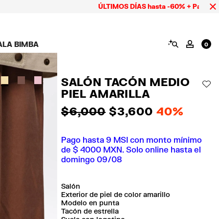
ÚLTIMOS DÍAS hasta -60% + Pago hasta 9 MS
BUSCAR
ALA BIMBA
MI CUE
0
AMPAÑA CALA BIMBA
ZAPATOS
BISUTERÍA
ACCESORIOS
OOKS CALA BIMBA
Ver todo
Ver todo
Ver todo
SALÓN TACÓN MEDIO
OLECCIÓN
Tenis
Aretes
Carteras y neceseres
AÑ
PIEL AMARILLA
suits
Sandalias
Collares
Carcasas y fundas
celular
Anillos
$ 6,000
$ 3,600
40%
Pañuelos y chales
Pulseras
ras
Pago hasta 9 MSI con monto mínimo
de $ 4000 MXN. Solo online hasta el
domingo 09/08
Salón
Exterior de piel de color amarillo
Modelo en punta
Tacón de estrella