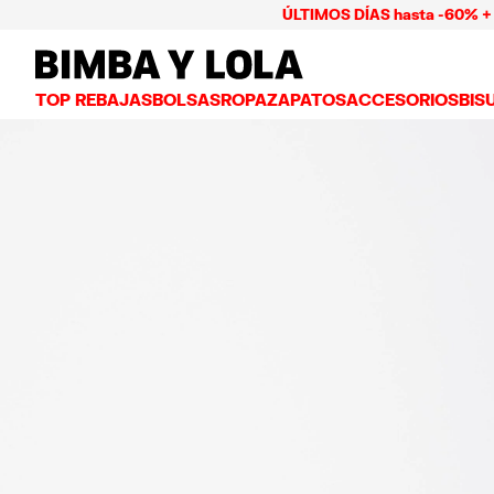
ÚLTIMOS DÍAS hasta -60% + Pago ha
BIMBA Y LOLA Mexico
TOP REBAJAS
BOLSAS
ROPA
ZAPATOS
ACCESORIOS
BIS
VER TODO
VER TODO
VER TODO
VER TODO
VER
BOLSAS BANDOLERA
VESTIDOS Y JUMPSUITS
TENIS
CARTERAS
ARE
BOLSAS DE HOMBRO
PLAYERAS Y TOPS
BAILARINAS
NECESERES Y ES
COL
BOLSAS SHOPPER
GABARDINAS
CHANCLAS
BISUTERÍA
ANI
BOLSAS CAPAZO
CAMISAS
SALONES
CARCASAS Y FU
PUL
BOLSAS DE VERANO Y CAPAZOS
PANTALONES
SANDALIAS
PAÑUELOS
FALDAS
LLAVEROS Y CH
BOLSAS GRANDES
CHAMARRAS Y BLAZERS
GORROS Y GORR
BOLSAS PEQUEÑAS
PUNTO Y SUDADERAS
PARAGUAS
BOLSAS MEDIANAS
OTROS ACCESOR
BOLSAS PIEL
BOLSAS NYLON
BOLSAS CHIHUAHUA
BOLSAS PAPER