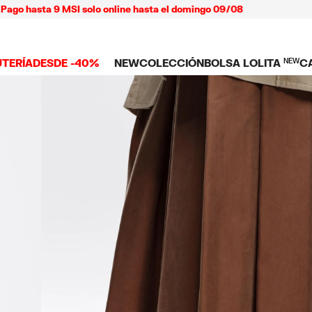
sta 9 MSI solo online hasta el domingo 09/08
UTERÍA
DESDE -40%
NEW
COLECCIÓN
BOLSA LOLITA
NEW
C
 TODO
NEW ARRIVALS
BOLSAS
ROPA
C
TES
SHOP THE LOOK
Ver todo
Ver todo
L
TUCHES
LARES
Bolsas bandolera
Playeras y tops
C
LLOS
Bolsas de hombro
Vestidos y jump
NDAS CELULAR
SERAS
Bolsas shopper
Pantalones
Bolsas mini
Camisas
ARMS
Punto y sudade
AS
IOS