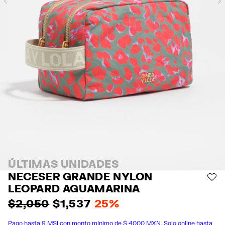
Previous
ÚLTIMAS UNIDADES
NECESER GRANDE NYLON
AÑ
LEOPARD AGUAMARINA
$ 2,050
$ 1,537
25%
Pago hasta 9 MSI con monto mínimo de $ 4000 MXN. Solo online hasta