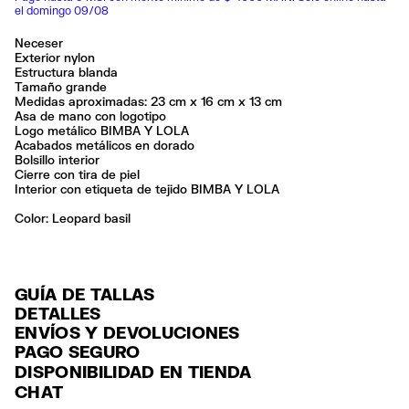
el domingo 09/08
Neceser
Exterior nylon
Estructura blanda
Tamaño grande
Medidas aproximadas: 23 cm x 16 cm x 13 cm
Asa de mano con logotipo
Logo metálico BIMBA Y LOLA
Acabados metálicos en dorado
Bolsillo interior
Cierre con tira de piel
Interior con etiqueta de tejido BIMBA Y LOLA
Color:
leopard basil
GUÍA DE TALLAS
DETALLES
ENVÍOS Y DEVOLUCIONES
Ref: 261BBK459.10104
PAGO SEGURO
ENVÍO
Exterior: 100% Polyamide
Tarjeta de crédito y débito (Visa, Visa Electrón, MasterCard, Maestro y
DISPONIBILIDAD EN TIENDA
Forro: 100% Polyester
ENVÍO GRATUITO a tiendas seleccionadas con Estafeta en 3-5 días
American Express), Paypal y Google Pay.
CHAT
laborables.
No lavar