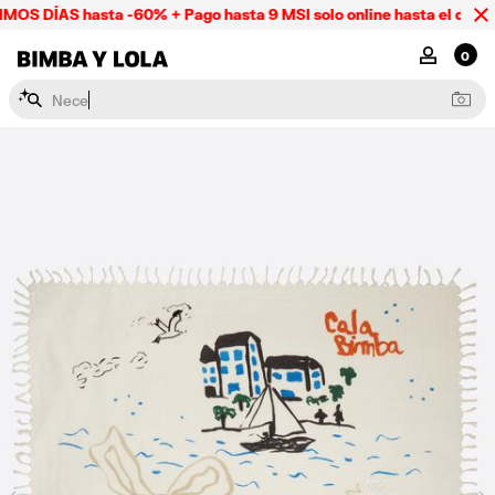
OS DÍAS hasta -60% + Pago hasta 9 MSI solo online hasta el domin
BIMBA Y LOLA Mexico
MI CUENTA
0
N
e
c
e
s
e
r
e
s
y
l
a
p