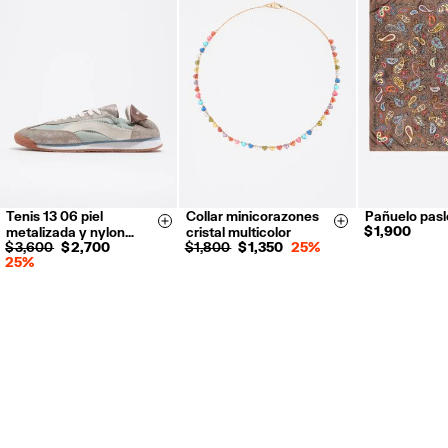
de Hierro).
Devoluciones por correo o mensajería privada.
Reembolso en 5 días hábiles desde la recepción y validación
.
Para más información, puedes consultar el apartado de Customer
Service.
Tenis 13 06 piel
Collar minicorazones
Pañuelo pasl
35
36
37
Size & Add
Size & Add
$ 1,900
metalizada y nylon…
cristal multicolor
38
39
40
$ 3,600
$ 2,700
$ 1,800
$ 1,350
25%
25%
41