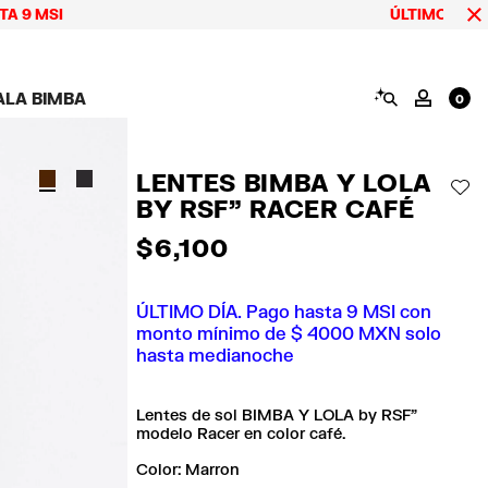
MSI
ÚLTIMOS DÍAS has
BUSCAR
ALA BIMBA
MI CUE
0
AMPAÑA CALA BIMBA
ZAPATOS
BISUTERÍA
ACCESORIOS
OOKS CALA BIMBA
Ver todo
Ver todo
Ver todo
LENTES BIMBA Y LOLA
OLECCIÓN
Tenis
Aretes
Carteras y neceseres
AÑ
BY RSF" RACER CAFÉ
suits
Sandalias
Collares
Carcasas y fundas
celular
Anillos
$ 6,100
Pañuelos y chales
Pulseras
ras
ÚLTIMO DÍA. Pago hasta 9 MSI con
monto mínimo de $ 4000 MXN solo
hasta medianoche
Lentes de sol BIMBA Y LOLA by RSF"
modelo Racer en color café.
Color:
marron