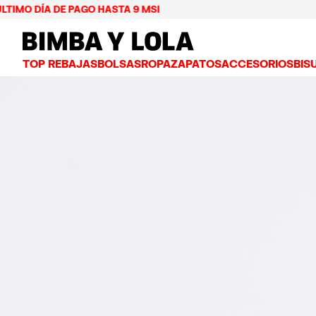
O DÍA DE PAGO HASTA 9 MSI
BIMBA Y LOLA Mexico
TOP REBAJAS
BOLSAS
ROPA
ZAPATOS
ACCESORIOS
BIS
VER TODO
VER TODO
VER TODO
VER TODO
VER
BOLSAS BANDOLERA
VESTIDOS Y JUMPSUITS
TENIS
CARTERAS
ARE
BOLSAS DE HOMBRO
PLAYERAS Y TOPS
BAILARINAS
NECESERES Y ES
COL
BOLSAS SHOPPER
GABARDINAS
CHANCLAS
BISUTERÍA
ANI
BOLSAS CAPAZO
CAMISAS
SALONES
CARCASAS Y FU
PUL
BOLSAS DE VERANO Y CAPAZOS
PANTALONES
SANDALIAS
PAÑUELOS
FALDAS
LLAVEROS Y CH
BOLSAS GRANDES
CHAMARRAS Y BLAZERS
GORROS Y GORR
BOLSAS PEQUEÑAS
PUNTO Y SUDADERAS
PARAGUAS
BOLSAS MEDIANAS
OTROS ACCESOR
BOLSAS PIEL
BOLSAS NYLON
BOLSAS CHIHUAHUA
BOLSAS PAPER