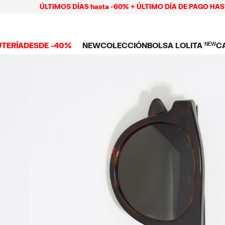
ÚLTIMOS DÍAS hasta -60% + ÚLTIMO DÍA DE PAGO HASTA 9 
UTERÍA
DESDE -40%
NEW
COLECCIÓN
BOLSA LOLITA
NEW
C
 TODO
NEW ARRIVALS
BOLSAS
ROPA
C
TES
SHOP THE LOOK
Ver todo
Ver todo
L
TUCHES
LARES
Bolsas bandolera
Playeras y tops
C
LLOS
Bolsas de hombro
Vestidos y jump
NDAS CELULAR
SERAS
Bolsas shopper
Pantalones
Bolsas mini
Camisas
ARMS
Punto y sudade
AS
IOS