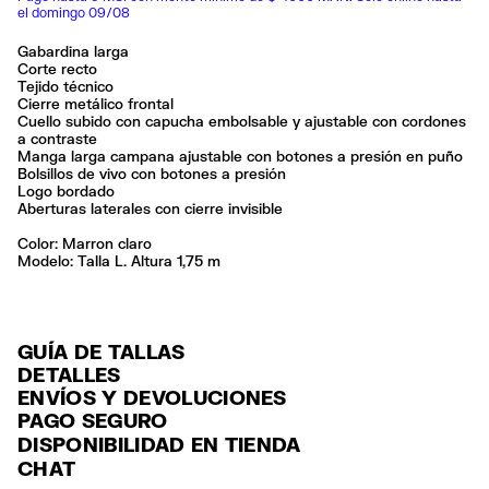
el domingo 09/08
Gabardina larga
Corte recto
Tejido técnico
Cierre metálico frontal
Cuello subido con capucha embolsable y ajustable con cordones
a contraste
Manga larga campana ajustable con botones a presión en puño
Bolsillos de vivo con botones a presión
Logo bordado
Aberturas laterales con cierre invisible
Color:
marron claro
Modelo: Talla L. Altura 1,75 m
GUÍA DE TALLAS
DETALLES
ENVÍOS Y DEVOLUCIONES
Ref: 261BR0422.10601
PAGO SEGURO
ENVÍO
Exterior: 100% Polyamide
Tarjeta de crédito y débito (Visa, Visa Electrón, MasterCard, Maestro y
DISPONIBILIDAD EN TIENDA
ENVÍO GRATUITO a tiendas seleccionadas con Estafeta en 3-5 días
American Express), Paypal y Google Pay.
Lavar en la lavadora
CHAT
laborables.
No usar lejía