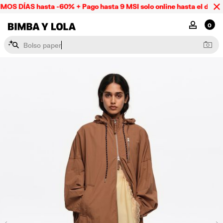
OS DÍAS hasta -60% + Pago hasta 9 MSI solo online hasta el domin
BIMBA Y LOLA Mexico
MI CUENTA
0
B
o
l
s
o