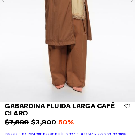
Previous
GABARDINA FLUIDA LARGA CAFÉ
AÑ
CLARO
$ 7,800
$ 3,900
50%
Pago hasta 9 MSI con monto mínimo de $ 4000 MXN. Solo online hasta