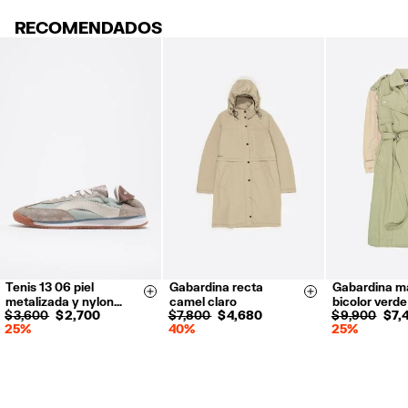
RECOMENDADOS
Tenis 13 06 piel
Gabardina recta
Gabardina m
35
36
37
XS
S
M
L
XS-S
M
Size & Add
Size & Add
metalizada y nylon…
camel claro
bicolor verde
38
39
40
$ 3,600
$ 2,700
$ 7,800
$ 4,680
$ 9,900
$ 7,
25%
40%
25%
41