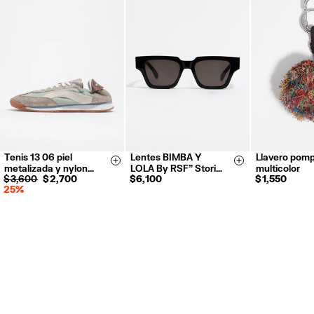
Devoluciones gratuitas en tienda (excepto tiendas Outlet y El Palacio
de Hierro).
Devoluciones por correo o mensajería privada.
Reembolso en 5 días hábiles desde la recepción y validación
.
Para más información, puedes consultar el apartado de Customer
Service.
Tenis 13 06 piel
Lentes BIMBA Y
Llavero pomp
35
36
37
Size & Add
Size & Add
metalizada y nylon…
LOLA By RSF" Stori…
multicolor
38
39
40
$ 3,600
$ 2,700
$ 6,100
$ 1,550
25%
41