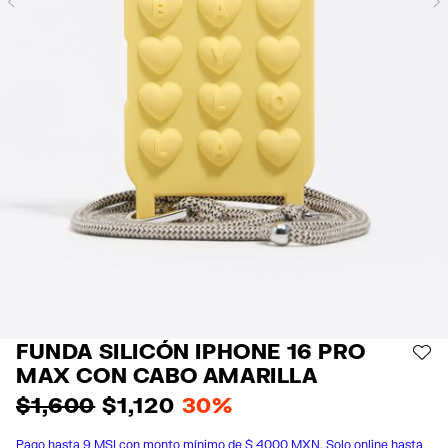
Previous
FUNDA SILICÓN IPHONE 16 PRO
AÑ
MAX CON CABO AMARILLA
$ 1,600
$ 1,120
30%
Pago hasta 9 MSI con monto mínimo de $ 4000 MXN. Solo online hasta