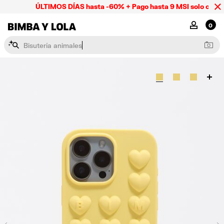
ÚLTIMOS DÍAS hasta -60% + Pago hasta 9 MSI solo online 
BIMBA Y LOLA Mexico
MI CUENTA
0
B
i
s
u
t
e
r
í
a
a
n
i
m
a
l
e
s