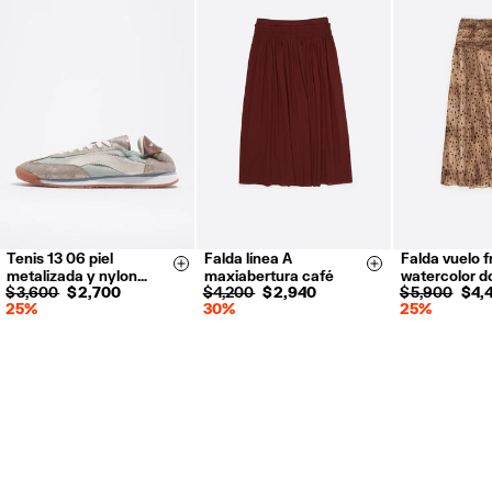
Tenis 13 06 piel
Falda línea A
Falda vuelo f
35
36
37
36
38
40
XS
S
Size & Add
Size & Add
metalizada y nylon…
maxiabertura café
watercolor d
38
39
40
42
$ 3,600
$ 2,700
$ 4,200
$ 2,940
$ 5,900
$ 4,
25%
30%
25%
41