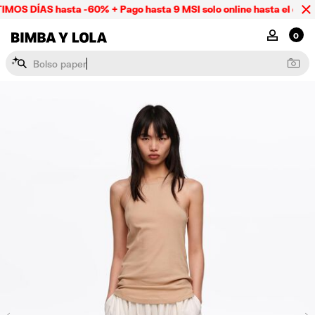
MOS DÍAS hasta -60% + Pago hasta 9 MSI solo online hasta el domi
BIMBA Y LOLA Mexico
MI CUENTA
0
B
o
l
s
o
p