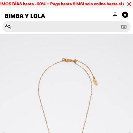
MOS DÍAS hasta -60% + Pago hasta 9 MSI solo online hasta el domi
BIMBA Y LOLA Mexico
MI CUENTA
0
N
e
c
e
s