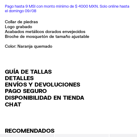
Pago hasta 9 MSI con monto mínimo de $ 4000 MXN. Solo online hasta
el domingo 09/08
Collar de piedras
Logo grabado
Acabados metálicos dorados envejecidos
Broche de mosquetón de tamaño ajustable
Color:
naranja quemado
GUÍA DE TALLAS
DETALLES
ENVÍOS Y DEVOLUCIONES
Ref: 261BAB108.10151
PAGO SEGURO
ENVÍO
Exterior: 60% Brass / 35% Stone / 5% Resin
Tarjeta de crédito y débito (Visa, Visa Electrón, MasterCard, Maestro y
DISPONIBILIDAD EN TIENDA
ENVÍO GRATUITO a tiendas seleccionadas con Estafeta en 3-5 días
American Express), Paypal y Google Pay.
Limpiar con una tela suave
CHAT
laborables.
Seguir siempre las instrucciones de cuidado descritas en la etiqueta
Pago hasta 6 MSI con tarjetas de crédito por compras superiores a
ENVÍO GRATUITO estándar a domicilio para pedidos superiores a
6,000 $ MXN.
Hecho en
CN
$2000 / $125 resto pedidos con Estafeta en 3-5 días laborables.
Para más información, puedes consultar el apartado de Customer
DEVOLUCIONES
Service
.
RECOMENDADOS