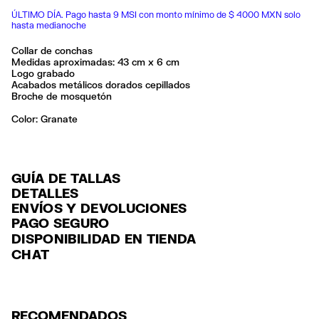
ÚLTIMO DÍA. Pago hasta 9 MSI con monto mínimo de $ 4000 MXN solo
hasta medianoche
Collar de conchas
Medidas aproximadas: 43 cm x 6 cm
Logo grabado
Acabados metálicos dorados cepillados
Broche de mosquetón
Color:
granate
GUÍA DE TALLAS
DETALLES
ENVÍOS Y DEVOLUCIONES
Ref: 261BAF152.10220
PAGO SEGURO
ENVÍO
Exterior: 70% Glass / 10% Shell / 10% Zinc alloy / 5% Polyester / 5%
Tarjeta de crédito y débito (Visa, Visa Electrón, MasterCard, Maestro y
DISPONIBILIDAD EN TIENDA
Brass
ENVÍO GRATUITO a tiendas seleccionadas con Estafeta en 3-5 días
American Express), Paypal y Google Pay.
CHAT
laborables.
Limpiar con una tela suave
Pago hasta 6 MSI con tarjetas de crédito por compras superiores a
Seguir siempre las instrucciones de cuidado descritas en la etiqueta
ENVÍO GRATUITO estándar a domicilio para pedidos superiores a
6,000 $ MXN.
$2000 / $125 resto pedidos con Estafeta en 3-5 días laborables.
Hecho en
IN
Para más información, puedes consultar el apartado de Customer
DEVOLUCIONES
Service
.
RECOMENDADOS