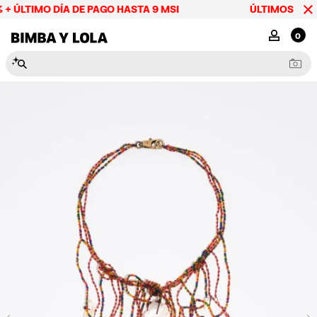
+ ÚLTIMO DÍA DE PAGO HASTA 9 MSI
ÚLTIMOS DÍAS h
BIMBA Y LOLA Mexico
MI CUENTA
0
N
e
c
e
s