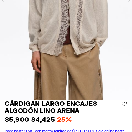
Previous
CÁRDIGAN LARGO ENCAJES
AÑ
ALGODÓN LINO ARENA
$ 5,900
$ 4,425
25%
Pago hasta 9 MSI con monto mínimo de $ 4000 MXN. Solo online hasta