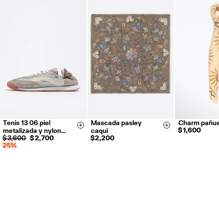
Tenis 13 06 piel
Mascada pasley
Charm pañue
35
36
37
Size & Add
Size & Add
$ 1,600
metalizada y nylon…
caqui
38
39
40
$ 3,600
$ 2,700
$ 2,200
25%
41