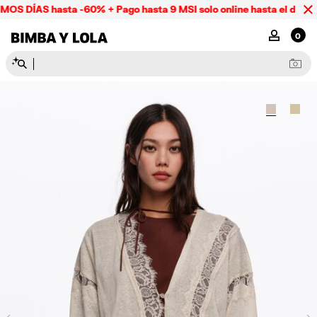
S DÍAS hasta -60% + Pago hasta 9 MSI solo online hasta el domin
BIMBA Y LOLA Mexico
MI CUENTA
0
N
e
c
e
s
e
r
e
s
y