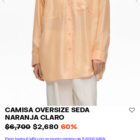
Previous
CAMISA OVERSIZE SEDA
AÑ
NARANJA CLARO
$ 6,700
$ 2,680
60%
Pago hasta 6 MSI con un monto mínimo de $ 6000 MXN