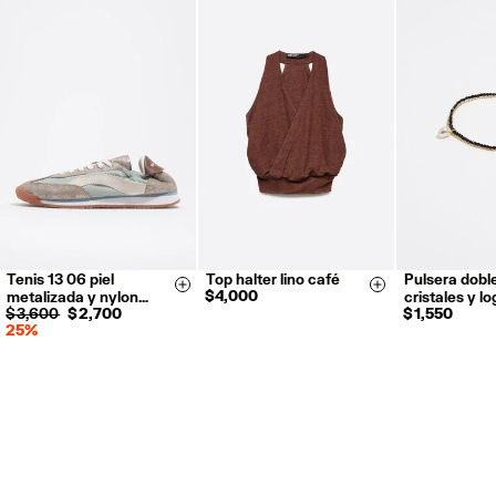
Tenis 13 06 piel
Top halter lino café
Pulsera dobl
35
36
37
XS
S
M
L
Size & Add
Size & Add
$ 4,000
metalizada y nylon…
cristales y l
38
39
40
$ 3,600
$ 2,700
$ 1,550
25%
41