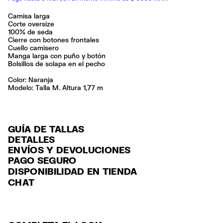
Camisa larga
Corte oversize
100% de seda
Cierre con botones frontales
Cuello camisero
Manga larga con puño y botón
Bolsillos de solapa en el pecho
Color:
naranja
Modelo: Talla M. Altura 1,77 m
GUÍA DE TALLAS
DETALLES
ENVÍOS Y DEVOLUCIONES
Ref: 261BR2017.10150
PAGO SEGURO
ENVÍO
Exterior: 100% Silk
Tarjeta de crédito y débito (Visa, Visa Electrón, MasterCard, Maestro y
DISPONIBILIDAD EN TIENDA
ENVÍO GRATUITO a tiendas seleccionadas con Estafeta en 3-5 días
American Express), Paypal y Google Pay.
Lavar a mano
CHAT
laborables.
No usar lejía
Pago hasta 6 MSI con tarjetas de crédito por compras superiores a
No secar en secadora
ENVÍO GRATUITO estándar a domicilio para pedidos superiores a
6,000 $ MXN.
No planchar con vapor
$2000 / $125 resto pedidos con Estafeta en 3-5 días laborables.
Seguir siempre las instrucciones de cuidado descritas en la etiqueta
Para más información, puedes consultar el apartado de Customer
DEVOLUCIONES
Service
.