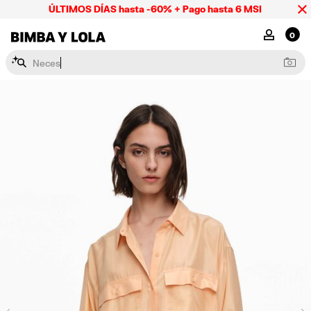
ÚLTIMOS DÍAS hasta -60% + Pago hasta 6 MSI
BIMBA Y LOLA Mexico
MI CUENTA
0
N
e
c
e
s
e
r
e
s
y
l
a
p
i