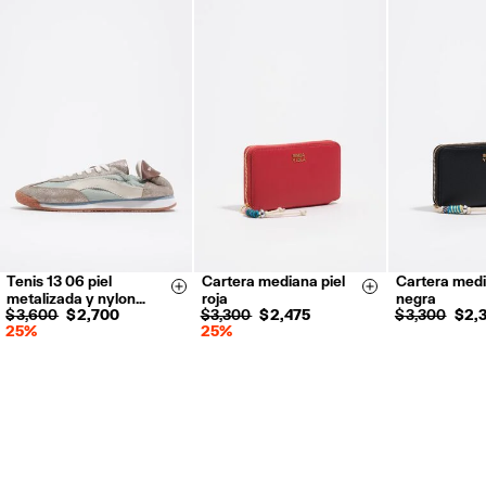
Tenis 13 06 piel
Cartera mediana piel
Cartera medi
35
36
37
Size & Add
Size & Add
metalizada y nylon…
roja
negra
38
39
40
$ 3,600
$ 2,700
$ 3,300
$ 2,475
$ 3,300
$ 2,
25%
25%
41