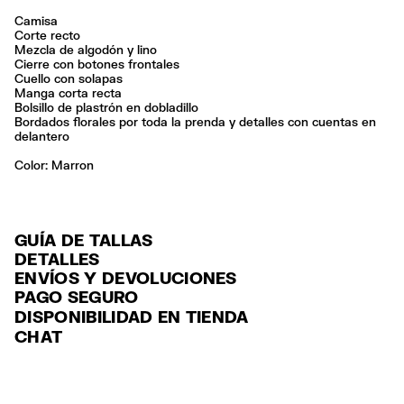
Camisa
Corte recto
Mezcla de algodón y lino
Cierre con botones frontales
Cuello con solapas
Manga corta recta
Bolsillo de plastrón en dobladillo
Bordados florales por toda la prenda y detalles con cuentas en
delantero
Color:
marron
GUÍA DE TALLAS
DETALLES
ENVÍOS Y DEVOLUCIONES
Ref: 261BR2005.10600
PAGO SEGURO
ENVÍO
Exterior: 55% Linen / 45% Cotton
Tarjeta de crédito y débito (Visa, Visa Electrón, MasterCard, Maestro y
DISPONIBILIDAD EN TIENDA
ENVÍO GRATUITO a tiendas seleccionadas con Estafeta en 3-5 días
American Express), Paypal y Google Pay.
Lavar a mano
CHAT
laborables.
No usar lejía
Pago hasta 6 MSI con tarjetas de crédito por compras superiores a
No limpieza en seco
ENVÍO GRATUITO estándar a domicilio para pedidos superiores a
6,000 $ MXN.
No secar en secadora
$2000 / $125 resto pedidos con Estafeta en 3-5 días laborables.
Planchar a temperatura media
Para más información, puedes consultar el apartado de Customer
Seguir siempre las instrucciones de cuidado descritas en la etiqueta