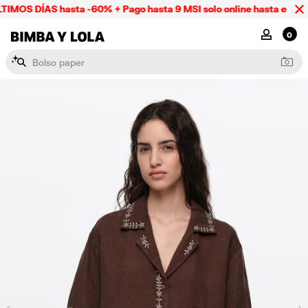
IMOS DÍAS hasta -60% + Pago hasta 9 MSI solo online hasta el dom
BIMBA Y LOLA Mexico
MI CUENTA
0
B
o
l
s
o
p
a
p
e
r