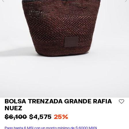
Previous
BOLSA TRENZADA GRANDE RAFIA
AÑ
NUEZ
$ 6,100
$ 4,575
25%
Pago hasta 6 MSI con un monto mínimo de $ 6000 MXN