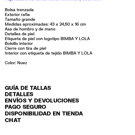
Bolsa trenzada
Exterior rafia
Tamaño grande
Medidas aproximadas: 43 x 24,50 x 16 cm
Asa de hombro y de mano
Detalles de piel
Etiqueta de piel con logotipo BIMBA Y LOLA
Bolsillo interior
Cierre con tira de piel
Interior con etiqueta de tejido BIMBA Y LOLA
Color:
nuez
GUÍA DE TALLAS
DETALLES
ENVÍOS Y DEVOLUCIONES
Ref: 261BBYJ7R.10643
PAGO SEGURO
ENVÍO
Exterior: 96% Raffia / 4% Cow leather
Tarjeta de crédito y débito (Visa, Visa Electrón, MasterCard, Maestro y
DISPONIBILIDAD EN TIENDA
ENVÍO GRATUITO a tiendas seleccionadas con Estafeta en 3-5 días
American Express), Paypal y Google Pay.
No lavar
CHAT
laborables.
No limpieza en seco
Pago hasta 6 MSI con tarjetas de crédito por compras superiores a
Seguir siempre las instrucciones de cuidado descritas en la etiqueta
ENVÍO GRATUITO estándar a domicilio para pedidos superiores a
6,000 $ MXN.
$2000 / $125 resto pedidos con Estafeta en 3-5 días laborables.