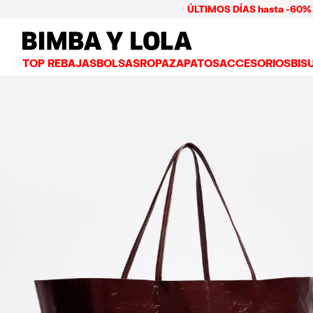
ÚLTIMOS DÍAS hasta -60% + Pa
BIMBA Y LOLA Mexico
TOP REBAJAS
BOLSAS
ROPA
ZAPATOS
ACCESORIOS
BIS
VER TODO
VER TODO
VER TODO
VER TODO
VER
BOLSAS BANDOLERA
VESTIDOS Y JUMPSUITS
TENIS
CARTERAS
ARE
BOLSAS DE HOMBRO
PLAYERAS Y TOPS
BAILARINAS
NECESERES Y ES
COL
BOLSAS SHOPPER
GABARDINAS
CHANCLAS
BISUTERÍA
ANI
BOLSAS CAPAZO
CAMISAS
SALONES
CARCASAS Y FU
PUL
BOLSAS DE VERANO Y CAPAZOS
PANTALONES
SANDALIAS
PAÑUELOS
FALDAS
LLAVEROS Y CH
BOLSAS GRANDES
CHAMARRAS Y BLAZERS
GORROS Y GORR
BOLSAS PEQUEÑAS
PUNTO Y SUDADERAS
PARAGUAS
BOLSAS MEDIANAS
OTROS ACCESOR
BOLSAS PIEL
BOLSAS NYLON
BOLSAS CHIHUAHUA
BOLSAS PAPER