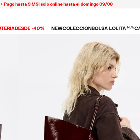
go hasta 9 MSI solo online hasta el domingo 09/08
UTERÍA
DESDE -40%
NEW
COLECCIÓN
BOLSA LOLITA
NEW
C
 TODO
NEW ARRIVALS
BOLSAS
ROPA
C
TES
SHOP THE LOOK
Ver todo
Ver todo
L
TUCHES
LARES
Bolsas bandolera
Playeras y tops
C
LLOS
Bolsas de hombro
Vestidos y jump
NDAS CELULAR
SERAS
Bolsas shopper
Pantalones
Bolsas mini
Camisas
ARMS
Punto y sudade
AS
IOS