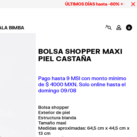
ÚLTIMOS DÍAS hasta -60% + Pago hasta
BUSCAR
ALA BIMBA
MI CUE
0
AMPAÑA CALA BIMBA
ZAPATOS
BISUTERÍA
ACCESORIOS
OOKS CALA BIMBA
Ver todo
Ver todo
Ver todo
BOLSA SHOPPER MAXI
OLECCIÓN
Tenis
Aretes
Carteras y neceseres
PIEL CASTAÑA
suits
Sandalias
Collares
Carcasas y fundas
celular
Anillos
Pañuelos y chales
Pulseras
ras
Pago hasta 9 MSI con monto mínimo
de $ 4000 MXN. Solo online hasta el
domingo 09/08
Bolsa shopper
Exterior de piel
Estructura blanda
Tamaño maxi
Medidas aproximadas: 64,5 cm x 44,5 cm x
13 cm