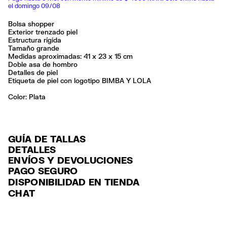
el domingo 09/08
Bolsa shopper
Exterior trenzado piel
Estructura rígida
Tamaño grande
Medidas aproximadas: 41 x 23 x 15 cm
Doble asa de hombro
Detalles de piel
Etiqueta de piel con logotipo BIMBA Y LOLA
Color:
plata
GUÍA DE TALLAS
DETALLES
ENVÍOS Y DEVOLUCIONES
Ref: 261BBFJ7T.10007
PAGO SEGURO
ENVÍO
Exterior: 100% Cow leather
Tarjeta de crédito y débito (Visa, Visa Electrón, MasterCard, Maestro y
DISPONIBILIDAD EN TIENDA
ENVÍO GRATUITO a tiendas seleccionadas con Estafeta en 3-5 días
American Express), Paypal y Google Pay.
Limpieza por una tintorería experta en piel
CHAT
laborables.
Seguir siempre las instrucciones de cuidado descritas en la etiqueta
Pago hasta 6 MSI con tarjetas de crédito por compras superiores a
ENVÍO GRATUITO estándar a domicilio para pedidos superiores a
6,000 $ MXN.
Hecho en
IN
$2000 / $125 resto pedidos con Estafeta en 3-5 días laborables.
Para más información, puedes consultar el apartado de Customer