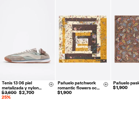
Tenis 13 06 piel
Pañuelo patchwork
Pañuelo pasl
35
36
37
Size & Add
Size & Add
$ 1,900
metalizada y nylon…
romantic flowers oc…
38
39
40
$ 3,600
$ 2,700
$ 1,900
25%
41