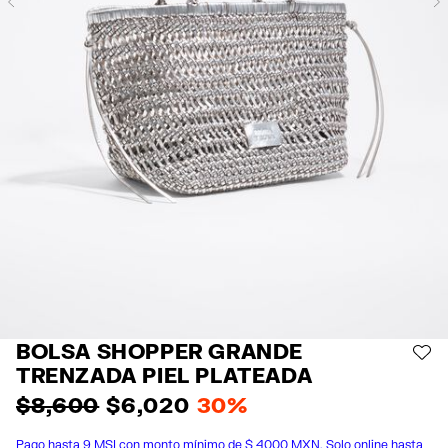
Previous
BOLSA SHOPPER GRANDE
AÑ
TRENZADA PIEL PLATEADA
$ 8,600
$ 6,020
30%
Pago hasta 9 MSI con monto mínimo de $ 4000 MXN. Solo online hasta