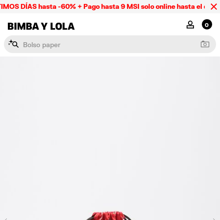
MOS DÍAS hasta -60% + Pago hasta 9 MSI solo online hasta el domi
BIMBA Y LOLA Mexico
MI CUENTA
0
B
o
l
s
o
p
a
p
e
r