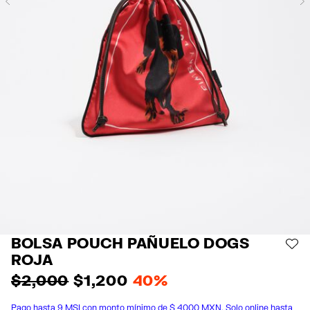
Previous
BOLSA POUCH PAÑUELO DOGS
AÑ
ROJA
$ 2,000
$ 1,200
40%
Pago hasta 9 MSI con monto mínimo de $ 4000 MXN. Solo online hasta