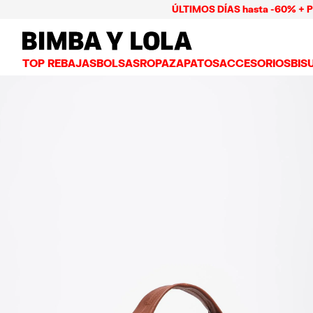
ÚLTIMOS DÍAS hasta -60% + Pago ha
BIMBA Y LOLA Mexico
TOP REBAJAS
BOLSAS
ROPA
ZAPATOS
ACCESORIOS
BIS
VER TODO
VER TODO
VER TODO
VER TODO
VER
BOLSAS BANDOLERA
VESTIDOS Y JUMPSUITS
TENIS
CARTERAS
ARE
BOLSAS DE HOMBRO
PLAYERAS Y TOPS
BAILARINAS
NECESERES Y ES
COL
BOLSAS SHOPPER
GABARDINAS
CHANCLAS
BISUTERÍA
ANI
BOLSAS CAPAZO
CAMISAS
SALONES
CARCASAS Y FU
PUL
BOLSAS DE VERANO Y CAPAZOS
PANTALONES
SANDALIAS
PAÑUELOS
FALDAS
LLAVEROS Y CH
BOLSAS GRANDES
CHAMARRAS Y BLAZERS
GORROS Y GORR
BOLSAS PEQUEÑAS
PUNTO Y SUDADERAS
PARAGUAS
BOLSAS MEDIANAS
OTROS ACCESOR
BOLSAS PIEL
BOLSAS NYLON
BOLSAS CHIHUAHUA
BOLSAS PAPER