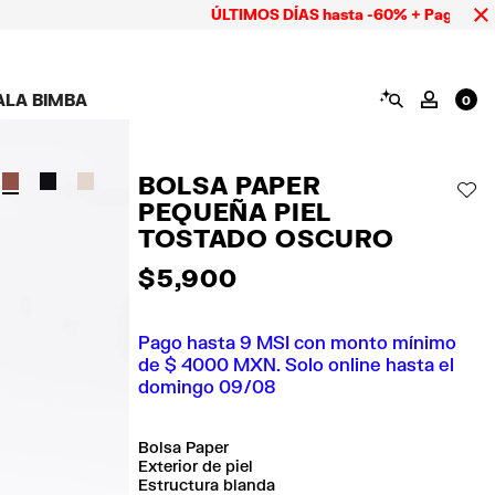
ÚLTIMOS DÍAS hasta -60% + Pago hasta 9 MS
BUSCAR
ALA BIMBA
MI CUE
0
AMPAÑA CALA BIMBA
ZAPATOS
BISUTERÍA
ACCESORIOS
OOKS CALA BIMBA
Ver todo
Ver todo
Ver todo
BOLSA PAPER
OLECCIÓN
Tenis
Aretes
Carteras y neceseres
AÑ
PEQUEÑA PIEL
suits
Sandalias
Collares
Carcasas y fundas
celular
Anillos
TOSTADO OSCURO
Pañuelos y chales
Pulseras
$ 5,900
ras
Pago hasta 9 MSI con monto mínimo
de $ 4000 MXN. Solo online hasta el
domingo 09/08
Bolsa Paper
Exterior de piel
Estructura blanda