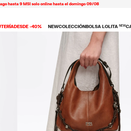
sta 9 MSI solo online hasta el domingo 09/08
UTERÍA
DESDE -40%
NEW
COLECCIÓN
BOLSA LOLITA
NEW
C
 TODO
NEW ARRIVALS
BOLSAS
ROPA
C
TES
SHOP THE LOOK
Ver todo
Ver todo
L
TUCHES
LARES
Bolsas bandolera
Playeras y tops
C
LLOS
Bolsas de hombro
Vestidos y jump
NDAS CELULAR
SERAS
Bolsas shopper
Pantalones
Bolsas mini
Camisas
ARMS
Punto y sudade
AS
IOS