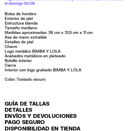
el domingo 09/08
Bolsa de hombro
Exterior de piel
Estructura blanda
Tamaño mediano
Medidas aproximadas: 39 cm x 31,5 cm x 11 cm
Asa de mano extraíble
Detalles de piel
Charm
Logo metálico BIMBA Y LOLA
Acabados metálicos en plateado
Bolsillo interior
Cierre
Interior con logo grabado BIMBA Y LOLA
Color:
tostado oscuro
GUÍA DE TALLAS
DETALLES
ENVÍOS Y DEVOLUCIONES
Ref: 261BBAJ8C.14633
PAGO SEGURO
ENVÍO
Exterior: 100% Sheep leather
Tarjeta de crédito y débito (Visa, Visa Electrón, MasterCard, Maestro y
DISPONIBILIDAD EN TIENDA
ENVÍO GRATUITO a tiendas seleccionadas con Estafeta en 3-5 días