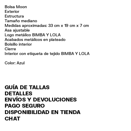
Bolsa Moon
Exterior
Estructura
Tamaño mediano
Medidas aproximadas: 33 cm x 19 cm x 7 cm
Asa ajustable
Logo metálico BIMBA Y LOLA
Acabados metálicos en plateado
Bolsillo interior
Cierre
Interior con etiqueta de tejido BIMBA Y LOLA
Color:
azul
GUÍA DE TALLAS
DETALLES
ENVÍOS Y DEVOLUCIONES
Ref: 261BBIJ9S.11400
PAGO SEGURO
ENVÍO
Exterior: 100% Polyester
Tarjeta de crédito y débito (Visa, Visa Electrón, MasterCard, Maestro y
DISPONIBILIDAD EN TIENDA
Forro: 100% Polyester
ENVÍO GRATUITO a tiendas seleccionadas con Estafeta en 3-5 días
American Express), Paypal y Google Pay.
CHAT
laborables.
No lavar
Pago hasta 6 MSI con tarjetas de crédito por compras superiores a
No limpieza en seco
ENVÍO GRATUITO estándar a domicilio para pedidos superiores a
6,000 $ MXN.
Seguir siempre las instrucciones de cuidado descritas en la etiqueta