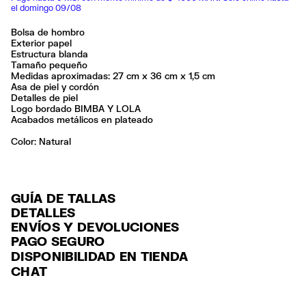
el domingo 09/08
Bolsa de hombro
Exterior papel
Estructura blanda
Tamaño pequeño
Medidas aproximadas: 27 cm x 36 cm x 1,5 cm
Asa de piel y cordón
Detalles de piel
Logo bordado BIMBA Y LOLA
Acabados metálicos en plateado
Color:
natural
GUÍA DE TALLAS
DETALLES
ENVÍOS Y DEVOLUCIONES
Ref: 261BBYJ8M.10080
PAGO SEGURO
ENVÍO
Exterior: 88% Paper / 12% Cow leather
Tarjeta de crédito y débito (Visa, Visa Electrón, MasterCard, Maestro y
DISPONIBILIDAD EN TIENDA
ENVÍO GRATUITO a tiendas seleccionadas con Estafeta en 3-5 días
American Express), Paypal y Google Pay.
No lavar
CHAT
laborables.
No limpieza en seco
Pago hasta 6 MSI con tarjetas de crédito por compras superiores a
Seguir siempre las instrucciones de cuidado descritas en la etiqueta
ENVÍO GRATUITO estándar a domicilio para pedidos superiores a
6,000 $ MXN.
$2000 / $125 resto pedidos con Estafeta en 3-5 días laborables.