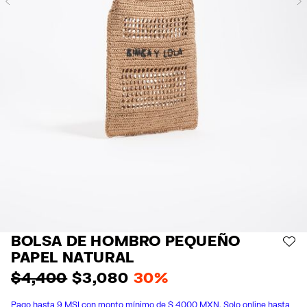
Previous
BOLSA DE HOMBRO PEQUEÑO
AÑ
PAPEL NATURAL
$ 4,400
$ 3,080
30%
Pago hasta 9 MSI con monto mínimo de $ 4000 MXN. Solo online hasta