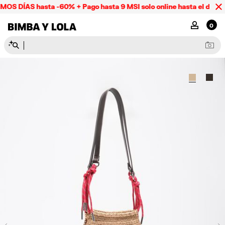
OS DÍAS hasta -60% + Pago hasta 9 MSI solo online hasta el domin
BIMBA Y LOLA Mexico
MI CUENTA
0
N
e
c
e
s
e
r
e
s