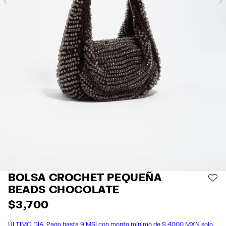
Previous
BOLSA CROCHET PEQUEÑA
AÑ
BEADS CHOCOLATE
$ 3,700
ÚLTIMO DÍA. Pago hasta 9 MSI con monto mínimo de $ 4000 MXN solo