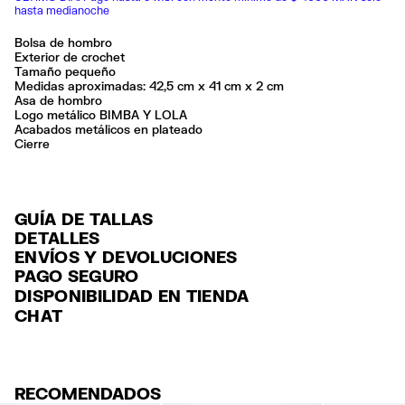
hasta medianoche
Bolsa de hombro
Exterior de crochet
Tamaño pequeño
Medidas aproximadas: 42,5 cm x 41 cm x 2 cm
Asa de hombro
Logo metálico BIMBA Y LOLA
Acabados metálicos en plateado
Cierre
GUÍA DE TALLAS
DETALLES
ENVÍOS Y DEVOLUCIONES
Ref: 261BBXJ2G.10640
PAGO SEGURO
ENVÍO
Exterior: 100% Polyester
Tarjeta de crédito y débito (Visa, Visa Electrón, MasterCard, Maestro y
DISPONIBILIDAD EN TIENDA
Forro: 100% Polyester
ENVÍO GRATUITO a tiendas seleccionadas con Estafeta en 3-5 días
American Express), Paypal y Google Pay.
CHAT
laborables.
No lavar
Pago hasta 6 MSI con tarjetas de crédito por compras superiores a
No limpieza en seco
ENVÍO GRATUITO estándar a domicilio para pedidos superiores a
6,000 $ MXN.
Seguir siempre las instrucciones de cuidado descritas en la etiqueta
$2000 / $125 resto pedidos con Estafeta en 3-5 días laborables.
Para más información, puedes consultar el apartado de Customer
Hecho en
IN
DEVOLUCIONES
Service
.
RECOMENDADOS