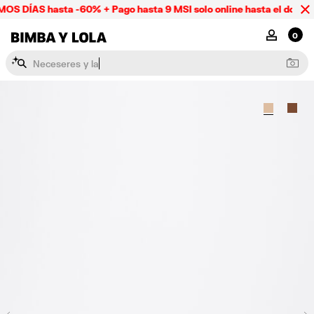
S DÍAS hasta -60% + Pago hasta 9 MSI solo online hasta el domin
BIMBA Y LOLA Mexico
MI CUENTA
0
N
e
c
e
s
e
r
e
s
y
l
a
p
i
c
e
r
a
s