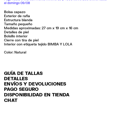
el domingo 09/08
Bolsa capazo
Exterior de rafia
Estructura blanda
Tamaño pequeño
Medidas aproximadas: 27 cm x 19 cm x 16 cm
Detalles de piel
Bolsillo interior
Cierre con tira de piel
Interior con etiqueta tejido BIMBA Y LOLA
Color:
natural
GUÍA DE TALLAS
DETALLES
ENVÍOS Y DEVOLUCIONES
Ref: 261BBYJ4F.10080
PAGO SEGURO
ENVÍO
Exterior: 94% Raffia / 6% Cow leather
Tarjeta de crédito y débito (Visa, Visa Electrón, MasterCard, Maestro y
DISPONIBILIDAD EN TIENDA
ENVÍO GRATUITO a tiendas seleccionadas con Estafeta en 3-5 días
American Express), Paypal y Google Pay.
No lavar
CHAT
laborables.
No limpieza en seco
Pago hasta 6 MSI con tarjetas de crédito por compras superiores a
Seguir siempre las instrucciones de cuidado descritas en la etiqueta
ENVÍO GRATUITO estándar a domicilio para pedidos superiores a
6,000 $ MXN.
$2000 / $125 resto pedidos con Estafeta en 3-5 días laborables.