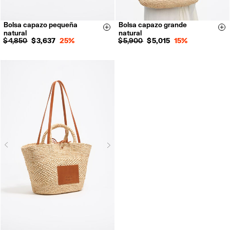
Bolsa capazo pequeña
Bolsa capazo grande
Size & Add
Si
natural
natural
$ 4,850
$ 3,637
25%
$ 5,900
$ 5,015
15%
Next
Previous