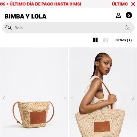
% + ÚLTIMO DÍA DE PAGO HASTA 9 MSI
ÚLTIMOS DÍA
BIMBA Y LOLA Mexico
MI CUENTA
0
Filtros (+)
Ver
2
4
Next
N
Previous
Previous