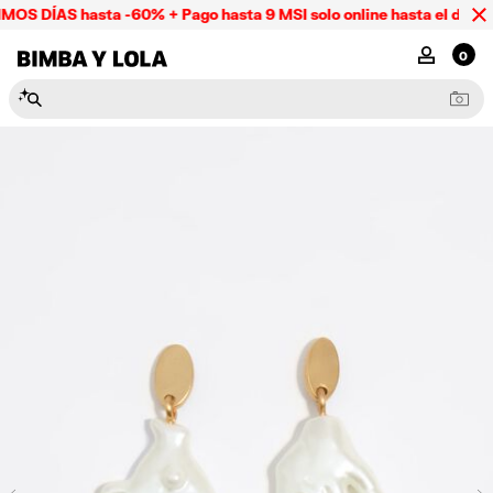
OS DÍAS hasta -60% + Pago hasta 9 MSI solo online hasta el domin
BIMBA Y LOLA Mexico
MI CUENTA
0
N
e
c
e
s
e