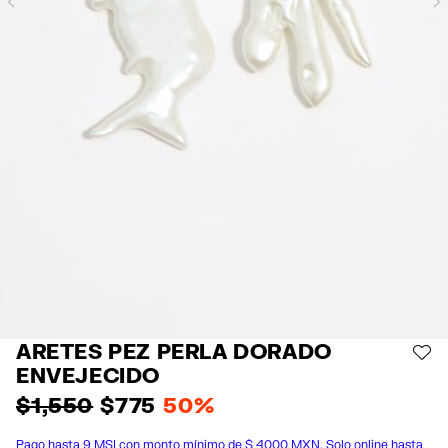
Previous
ARETES PEZ PERLA DORADO
AÑ
ENVEJECIDO
$ 1,550
$ 775
50%
Pago hasta 9 MSI con monto mínimo de $ 4000 MXN. Solo online hasta