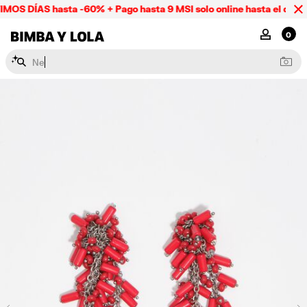
OS DÍAS hasta -60% + Pago hasta 9 MSI solo online hasta el domi
BIMBA Y LOLA Mexico
MI CUENTA
0
N
e
c
e
s
e
r
e
s
y