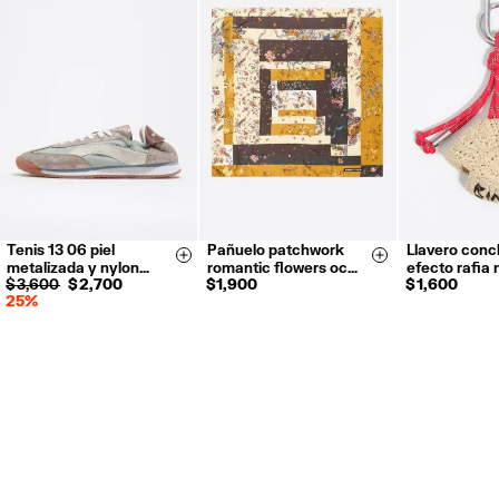
Devoluciones gratuitas en tienda (excepto tiendas Outlet y El Palacio
de Hierro).
Devoluciones por correo o mensajería privada.
Reembolso en 5 días hábiles desde la recepción y validación
.
Para más información, puedes consultar el apartado de Customer
Service.
Tenis 13 06 piel
Pañuelo patchwork
Llavero conc
35
36
37
Size & Add
Size & Add
metalizada y nylon…
romantic flowers oc…
efecto rafia 
38
39
40
$ 3,600
$ 2,700
$ 1,900
$ 1,600
25%
41