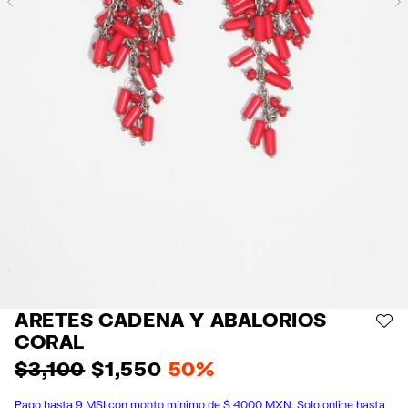
Previous
ARETES CADENA Y ABALORIOS
AÑ
CORAL
$ 3,100
$ 1,550
50%
Pago hasta 9 MSI con monto mínimo de $ 4000 MXN. Solo online hasta