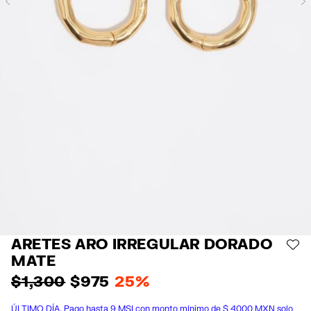
Previous
ARETES ARO IRREGULAR DORADO
AÑ
MATE
$ 1,300
$ 975
25%
ÚLTIMO DÍA. Pago hasta 9 MSI con monto mínimo de $ 4000 MXN solo