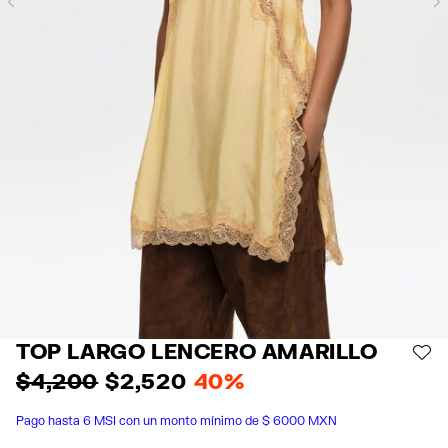
Previous
TOP LARGO LENCERO AMARILLO
AÑ
$ 4,200
$ 2,520
40%
Pago hasta 6 MSI con un monto mínimo de $ 6000 MXN