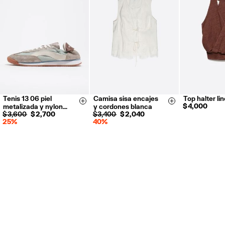
Tenis 13 06 piel
Camisa sisa encajes
Top halter li
35
36
37
XXS
XS
XS
S
Size & Add
Size & Add
$ 4,000
metalizada y nylon…
y cordones blanca
38
39
40
S
M
L
$ 3,600
$ 2,700
$ 3,400
$ 2,040
25%
40%
41