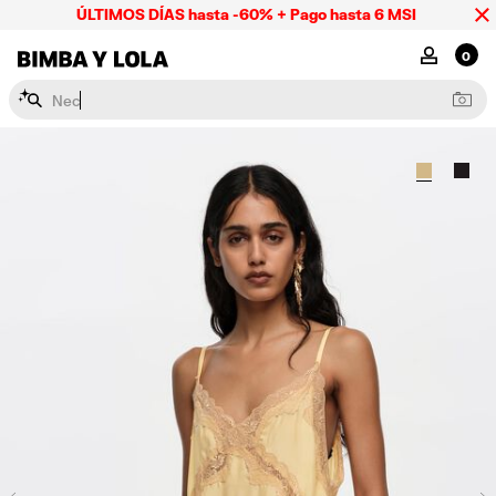
ÚLTIMOS DÍAS hasta -60% + Pago hasta 6 MSI
BIMBA Y LOLA Mexico
MI CUENTA
0
N
e
c
e
s
e
r
e
s
y
l
a