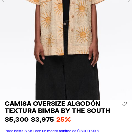
Previous
CAMISA OVERSIZE ALGODÓN
AÑ
TEXTURA BIMBA BY THE SOUTH
$ 5,300
$ 3,975
25%
Pago hasta 6 MSI con un monto mínimo de $ 6000 MXN