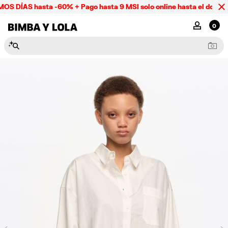
S DÍAS hasta -60% + Pago hasta 9 MSI solo online hasta el doming
BIMBA Y LOLA Mexico
MI CUENTA
0
N
e
c
e
s
e
r