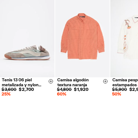
Tenis 13 06 piel
Camisa algodón
Camisa pesp
35
36
37
XS
S
M
XXS
X
Size & Add
Size & Add
metalizada y nylon…
textura naranja
estampados 
38
39
40
L
XL
S
M
L
$ 3,600
$ 2,700
$ 4,800
$ 1,920
$ 5,900
$ 2,
25%
60%
50%
41