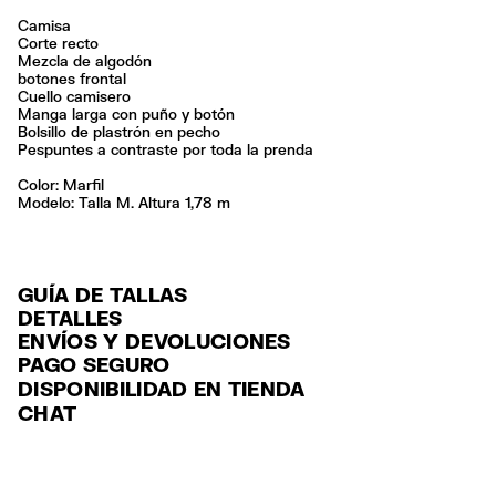
Camisa
Corte recto
Mezcla de algodón
botones frontal
Cuello camisero
Manga larga con puño y botón
Bolsillo de plastrón en pecho
Pespuntes a contraste por toda la prenda
Color:
marfil
Modelo: Talla M. Altura 1,78 m
GUÍA DE TALLAS
DETALLES
ENVÍOS Y DEVOLUCIONES
Ref: 261BR2004.10070
PAGO SEGURO
ENVÍO
Exterior: 100% Cotton
Tarjeta de crédito y débito (Visa, Visa Electrón, MasterCard, Maestro y
DISPONIBILIDAD EN TIENDA
ENVÍO GRATUITO a tiendas seleccionadas con Estafeta en 3-5 días
American Express), Paypal y Google Pay.
Hecho en
CN
CHAT
laborables.
Pago hasta 6 MSI con tarjetas de crédito por compras superiores a
ENVÍO GRATUITO estándar a domicilio para pedidos superiores a
6,000 $ MXN.
$2000 / $125 resto pedidos con Estafeta en 3-5 días laborables.
Para más información, puedes consultar el apartado de Customer